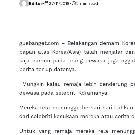
calendar_today
schedule
Editor
•
27/11/2018
•
2 min read
guebanget.com – Belakangan demam Korea a
papan atas Korea/Asia) talah menjalar di
saja namun pada orang dewasa juga nggak
berita ter up datenya.
Mungkin kalau remaja lebih cenderung pa
dewasa pada selebriti Kdramanya.
Mereka rela menunggu berhari hari bahkan
dari selebriti kesukaan mereka atau cerita 
Untuk yang remaja mereka rela menung