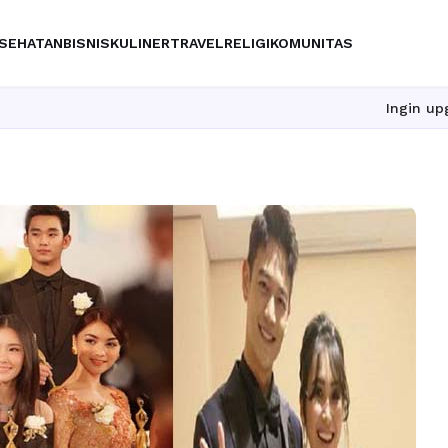
SEHATAN
BISNIS
KULINER
TRAVEL
RELIGI
KOMUNITAS
Ingin upgrade skill 