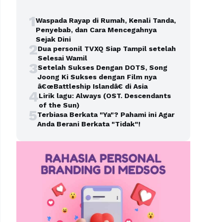
1
Waspada Rayap di Rumah, Kenali Tanda,
Penyebab, dan Cara Mencegahnya
Sejak Dini
2
Dua personil TVXQ Siap Tampil setelah
Selesai Wamil
3
Setelah Sukses Dengan DOTS, Song
Joong Ki Sukses dengan Film nya
â€œBattleship Islandâ€ di Asia
4
Lirik lagu: Always (OST. Descendants
of the Sun)
5
Terbiasa Berkata "Ya"? Pahami ini Agar
Anda Berani Berkata "Tidak"!