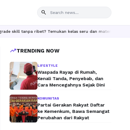
search
tanpa ribet? Temukan kelas seru dan materi lengkap hanya di Yuk
trending_up
TRENDING NOW
LIFESTYLE
Waspada Rayap di Rumah,
Kenali Tanda, Penyebab, dan
Cara Mencegahnya Sejak Dini
KOMUNITAS
Partai Gerakan Rakyat Daftar
ke Kemenkum, Bawa Semangat
Perubahan dari Rakyat