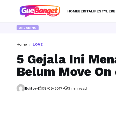
HOME
BERITA
LIFESTYLE
KE
BREAKING
Home
/
LOVE
5 Gejala Ini M
Belum Move On d
calendar_today
schedule
Editor
•
08/09/2017
•
3 min read