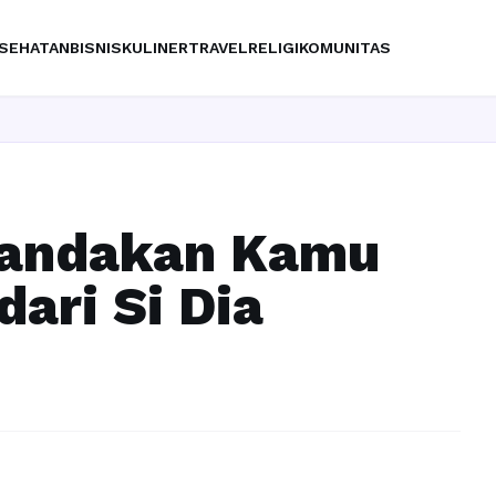
SEHATAN
BISNIS
KULINER
TRAVEL
RELIGI
KOMUNITAS
enandakan Kamu
ari Si Dia