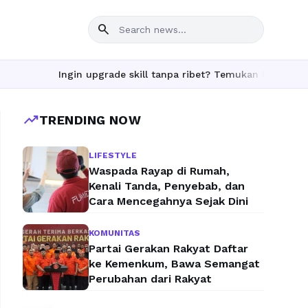
search
Ingin upgrade skill tanpa ribet? Temukan kelas seru dan mate
trending_up
TRENDING NOW
LIFESTYLE
Waspada Rayap di Rumah,
Kenali Tanda, Penyebab, dan
Cara Mencegahnya Sejak Dini
KOMUNITAS
Partai Gerakan Rakyat Daftar
ke Kemenkum, Bawa Semangat
Perubahan dari Rakyat