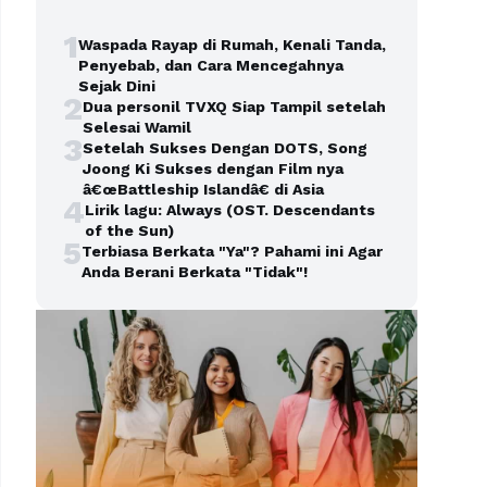
1
Waspada Rayap di Rumah, Kenali Tanda,
Penyebab, dan Cara Mencegahnya
Sejak Dini
2
Dua personil TVXQ Siap Tampil setelah
Selesai Wamil
3
Setelah Sukses Dengan DOTS, Song
Joong Ki Sukses dengan Film nya
â€œBattleship Islandâ€ di Asia
4
Lirik lagu: Always (OST. Descendants
of the Sun)
5
Terbiasa Berkata "Ya"? Pahami ini Agar
Anda Berani Berkata "Tidak"!