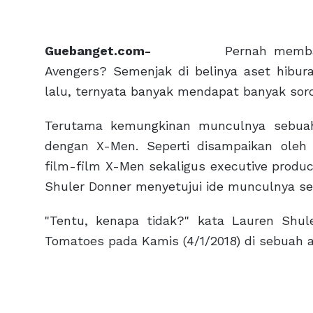
Guebanget.com-
Pernah membayang
Avengers? Semenjak di belinya aset hibu
lalu, ternyata banyak mendapat banyak sor
Terutama kemungkinan munculnya sebuah
dengan X-Men. Seperti disampaikan oleh 
film-film X-Men sekaligus executive produc
Shuler Donner menyetujui ide munculnya s
"Tentu, kenapa tidak?" kata Lauren Sh
Tomatoes pada Kamis (4/1/2018) di sebuah a