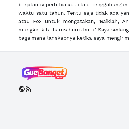
berjalan seperti biasa. Jelas, penggabungan 
waktu satu tahun. Tentu saja tidak ada ya
atau Fox untuk mengatakan, 'Baiklah, A
mungkin kita harus buru-buru.' Saya sedan
bagaimana lanskapnya ketika saya mengirim
public
rss_feed