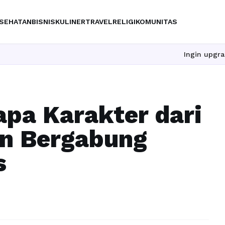
SEHATAN
BISNIS
KULINER
TRAVEL
RELIGI
KOMUNITAS
Ingin upgrade skill
pa Karakter dari
n Bergabung
s