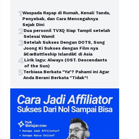
1
Waspada Rayap di Rumah, Kenali Tanda,
Penyebab, dan Cara Mencegahnya
Sejak Dini
2
Dua personil TVXQ Siap Tampil setelah
Selesai Wamil
3
Setelah Sukses Dengan DOTS, Song
Joong Ki Sukses dengan Film nya
â€œBattleship Islandâ€ di Asia
4
Lirik lagu: Always (OST. Descendants
of the Sun)
5
Terbiasa Berkata "Ya"? Pahami ini Agar
Anda Berani Berkata "Tidak"!