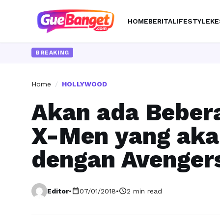
HOME
BERITA
LIFESTYLE
KE
BREAKING
Home
/
HOLLYWOOD
Akan ada Bebera
X-Men yang aka
dengan Avenger
calendar_today
schedule
Editor
•
07/01/2018
•
2 min read