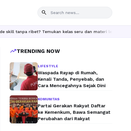
search
 tanpa ribet? Temukan kelas seru dan materi lengkap hanya di Yu
trending_up
TRENDING NOW
LIFESTYLE
Waspada Rayap di Rumah,
Kenali Tanda, Penyebab, dan
Cara Mencegahnya Sejak Dini
KOMUNITAS
Partai Gerakan Rakyat Daftar
ke Kemenkum, Bawa Semangat
Perubahan dari Rakyat