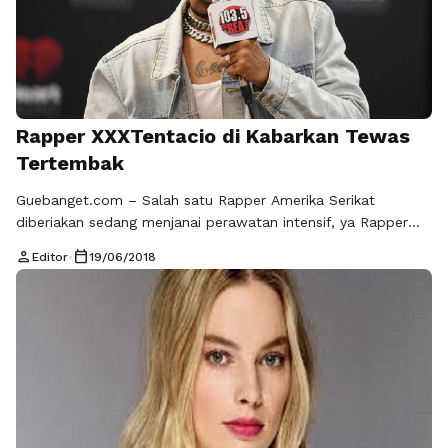
Rapper XXXTentacio di Kabarkan Tewas
Tertembak
Guebanget.com – Salah satu Rapper Amerika Serikat
diberiakan sedang menjanai perawatan intensif, ya Rapper
XXXTentacion dilaporkan ditembak pria bersenjata di Miami.
person
calendar_today
Editor
•
19/06/2018
Beberapa media masa memberikan dan menyebarkan
gambar seseorang yang di oerkirakan repper tersebut
terbujur kaku di dalam mobil. Memang salah satu media di
Amerika Serikat memberitakan bahwa repper tersebut
dikabarkan tewas, namun berita tersebut …
Baca
Selengkapnya