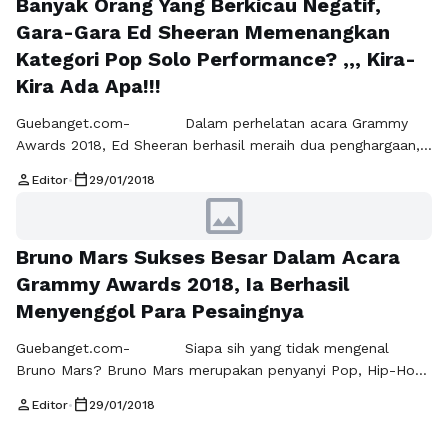
Banyak Orang Yang Berkicau Negatif,
Hanya saja identitas sebagai seorang pria berkulit hitam
ternyata membawa kesusahan …
Baca Selengkapnya
Gara-Gara Ed Sheeran Memenangkan
Kategori Pop Solo Performance? ,,, Kira-
Kira Ada Apa!!!
Guebanget.com- Dalam perhelatan acara Grammy
Awards 2018, Ed Sheeran berhasil meraih dua penghargaan,
yang pertama untuk Best Pop Vocal Album dan satunya
person
calendar_today
Editor
•
29/01/2018
untuk Best Pop Solo Performance. Beberapa waktu setelah
image
kemenangan Ed Sheeran untuk kategori Best Pop Solo
Performance lewat judul lagu "Shape of You" diumumkan,
Bruno Mars Sukses Besar Dalam Acara
ternyata judul lagu ini sempat masuk dalam trending topic …
Baca Selengkapnya
Grammy Awards 2018, Ia Berhasil
Menyenggol Para Pesaingnya
Guebanget.com- Siapa sih yang tidak mengenal
Bruno Mars? Bruno Mars merupakan penyanyi Pop, Hip-Hop,
R&B, dan pencipta lagu yang berasal dari California, Amerika
person
calendar_today
Editor
•
29/01/2018
Serikat. Ia mulai terkenal saat berduet dengan B.o.B dalam
lagu Nothin’ On You, dan berduet dengan Travie McCoy