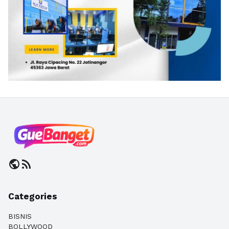
public
rss_feed
Categories
BISNIS
BOLLYWOOD