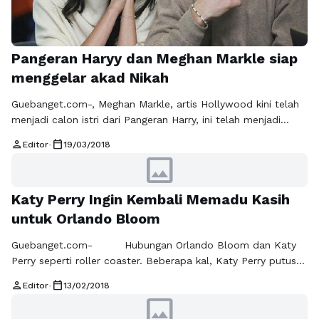
Pangeran Haryy dan Meghan Markle siap
menggelar akad Nikah
Guebanget.com-, Meghan Markle, artis Hollywood kini telah
menjadi calon istri dari Pangeran Harry, ini telah menjadi
sorotan. Ia yang dianggap menarik dan mampu menaklukan
person
calendar_today
Editor
•
19/03/2018
salah satu pangeran Inggris. Berpacaran selama satu tahun
image
ini membuat Meghan Markle dan Pangeran bertunangan di
bulan November 2017. Kini hanya tinggal menghitung waktu
Katy Perry Ingin Kembali Memadu Kasih
sampai pada akad nikah di gelarnya, 19 …
Baca
Selengkapnya
untuk Orlando Bloom
Guebanget.com- Hubungan Orlando Bloom dan Katy
Perry seperti roller coaster. Beberapa kal, Katy Perry putus
dari John Mayer.Namun ternyata keduanya kembali dekat
person
calendar_today
Editor
•
13/02/2018
dan berpacaran. Kini setelah setahun berpisah, berembus
image
kabar Katy Perry kembali ke cinta lamanya Orlando Bloom.