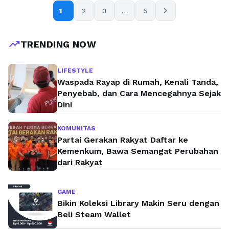
dalam lagu Billionaire serta saat merilis single pertamanya
chevron_right
1
2
3
…
5
yaitu Jast The Way You Are. …
Baca Selengkapnya
trending_up
TRENDING NOW
LIFESTYLE
Waspada Rayap di Rumah, Kenali Tanda,
Penyebab, dan Cara Mencegahnya Sejak
Dini
KOMUNITAS
Partai Gerakan Rakyat Daftar ke
Kemenkum, Bawa Semangat Perubahan
dari Rakyat
GAME
Bikin Koleksi Library Makin Seru dengan
Beli Steam Wallet