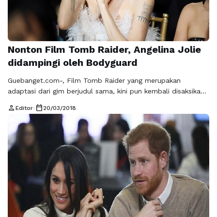
Nonton Film Tomb Raider, Angelina Jolie
didampingi oleh Bodyguard
Guebanget.com-, Film Tomb Raider yang merupakan
adaptasi dari gim berjudul sama, kini pun kembali disaksikan,
hanya saja sang jagoan wanita perkasa Lara Croft, kini tak
person
calendar_today
Editor
•
20/03/2018
lagi diperankan oleh Angelina Jolie. Polisi karakter utama di
film Tom Raider kini oleh aktris Alicia Vikander. Mengingat
banyaknya penggemar dari Angelina Jolie, bahkan
kehadiranya di gedung bioskop, menarik para …
Baca
Selengkapnya