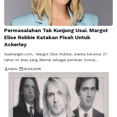
Permasalahan Tak Kunjung Usai. Margot
Elise Robbie Katakan Pisah Untuk
Ackerley
Guebanget.com,- Margot Elise Robbie, wanita berumur 27
tahun ini atau yang dikenal sebagai pemeran Donna
Freedman di sinetron Neighbours yang membuatnya
person
calendar_today
Editor
•
25/04/2018
mendapatkan dua nominasi Logie Award pada tahun 2011
lalu. Kemudian pada saat Margot melepas lajangnya, lalu
menikah dengan sang kekasih sejak pada tahun 2013 lalu itu.
Menikah dengaan Tom Ackerley, Margot menggelar
pernikahanya secara …
Baca Selengkapnya