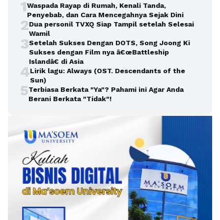
1
Waspada Rayap di Rumah, Kenali Tanda,
Penyebab, dan Cara Mencegahnya Sejak Dini
2
Dua personil TVXQ Siap Tampil setelah Selesai
Wamil
3
Setelah Sukses Dengan DOTS, Song Joong Ki
Sukses dengan Film nya â€œBattleship
Islandâ€ di Asia
4
Lirik lagu: Always (OST. Descendants of the
Sun)
5
Terbiasa Berkata "Ya"? Pahami ini Agar Anda
Berani Berkata "Tidak"!