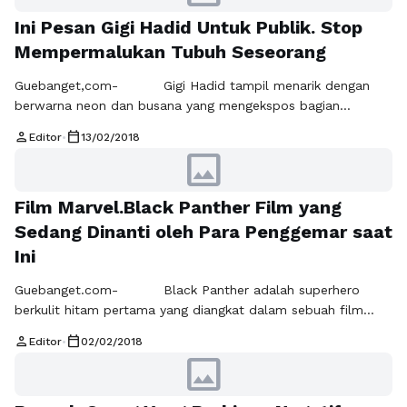
Berharap segera memiliki momongan, yang menjadi buah
Ini Pesan Gigi Hadid Untuk Publik. Stop
cintanya dengan Orlandoo Bloom. Selasa (13/2/2018).
Keduanya sama-sama tidak bisa …
Baca Selengkapnya
Mempermalukan Tubuh Seseorang
Guebanget,com- Gigi Hadid tampil menarik dengan
berwarna neon dan busana yang mengekspos bagian
pertutnya, dibicarakan terlihat sangat kurus.Tak lama Gigi
person
calendar_today
Editor
•
13/02/2018
Hadid pun bicara setelah bentuk tubuhnya dibicarakan, Gigi
image
angkat bicaranya melalui akun Twitternya. Melalui akun
Twitternya Gigi menjelaskan bahwa saat beberapa tahun
Film Marvel.Black Panther Film yang
terakhir dirinya melakukan pengobatan untuk gejala
penyakitnya Hashimoto ini, kelelahan parah, masalah
Sedang Dinanti oleh Para Penggemar saat
metabolisme …
Baca Selengkapnya
Ini
Guebanget.com- Black Panther adalah superhero
berkulit hitam pertama yang diangkat dalam sebuah film
solo. Black Panther yang diperankan oleh Chadwick
person
calendar_today
Editor
•
02/02/2018
Boseman pertama kali muncul dalam film "Captain America"
image
Akting Chadwick Boseman dalam film Marvel ini (Black
Panther), kini telah dinanti oleh para penggemar sinema.