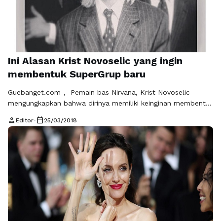
Ini Alasan Krist Novoselic yang ingin
membentuk SuperGrup baru
Guebanget.com-, Pemain bas Nirvana, Krist Novoselic
mengungkapkan bahwa dirinya memiliki keinginan membentuk
supergrup baru. Ia mengatakan keinginannya bahwasanya ia
person
calendar_today
Editor
•
25/03/2018
ingin berkolaborasi bersama seorang rapper yang tergabung
bersama Public Enemy, Chuck D. Selain Chuck D, penabuh
drum The Doors, John Densmore juga ada dalam daftar
musisi yang diinginkan pemain bas Nirvana itu untuk bermain
musik bersama. …
Baca Selengkapnya