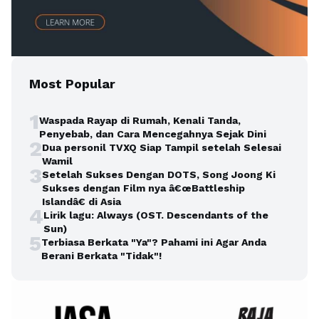
Most Popular
1
Waspada Rayap di Rumah, Kenali Tanda,
Penyebab, dan Cara Mencegahnya Sejak Dini
2
Dua personil TVXQ Siap Tampil setelah Selesai
Wamil
3
Setelah Sukses Dengan DOTS, Song Joong Ki
Sukses dengan Film nya â€œBattleship
Islandâ€ di Asia
4
Lirik lagu: Always (OST. Descendants of the
Sun)
5
Terbiasa Berkata "Ya"? Pahami ini Agar Anda
Berani Berkata "Tidak"!