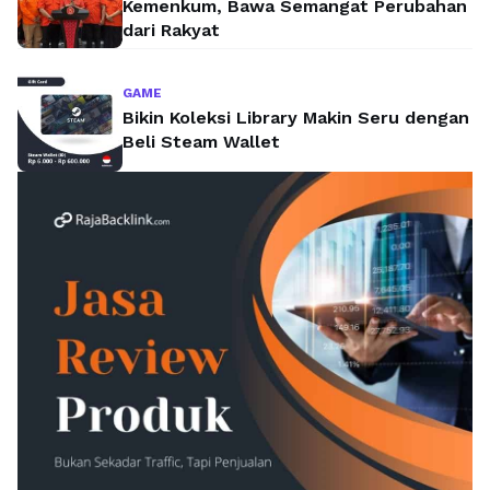
Kemenkum, Bawa Semangat Perubahan
dari Rakyat
GAME
Bikin Koleksi Library Makin Seru dengan
Beli Steam Wallet