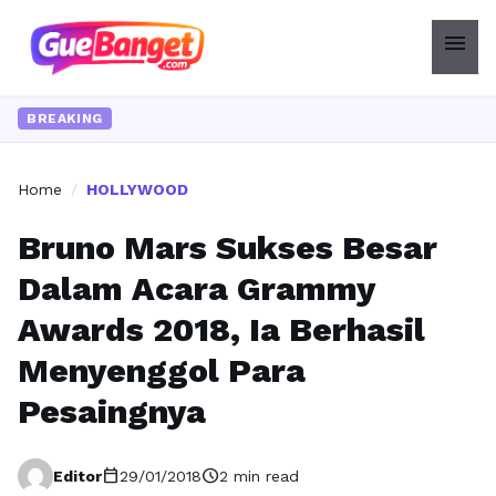
menu
Ingin
BREAKING
Home
/
HOLLYWOOD
Bruno Mars Sukses Besar
Dalam Acara Grammy
Awards 2018, Ia Berhasil
Menyenggol Para
Pesaingnya
calendar_today
schedule
Editor
29/01/2018
2 min read