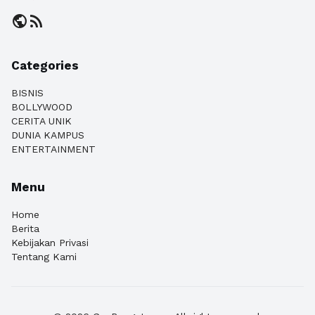
public
rss_feed
Categories
BISNIS
BOLLYWOOD
CERITA UNIK
DUNIA KAMPUS
ENTERTAINMENT
Menu
Home
Berita
Kebijakan Privasi
Tentang Kami