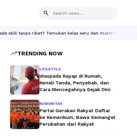
search
ll tanpa ribet? Temukan kelas seru dan materi lengkap hanya di 
trending_up
TRENDING NOW
LIFESTYLE
Waspada Rayap di Rumah,
Kenali Tanda, Penyebab, dan
Cara Mencegahnya Sejak Dini
KOMUNITAS
Partai Gerakan Rakyat Daftar
ke Kemenkum, Bawa Semangat
Perubahan dari Rakyat