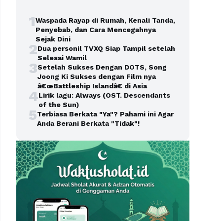
1
Waspada Rayap di Rumah, Kenali Tanda,
Penyebab, dan Cara Mencegahnya
Sejak Dini
2
Dua personil TVXQ Siap Tampil setelah
Selesai Wamil
3
Setelah Sukses Dengan DOTS, Song
Joong Ki Sukses dengan Film nya
â€œBattleship Islandâ€ di Asia
4
Lirik lagu: Always (OST. Descendants
of the Sun)
5
Terbiasa Berkata "Ya"? Pahami ini Agar
Anda Berani Berkata "Tidak"!