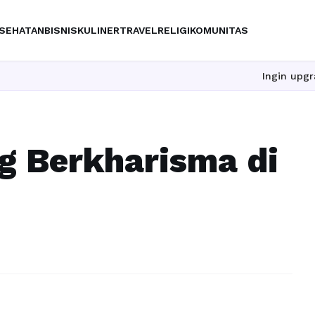
SEHATAN
BISNIS
KULINER
TRAVEL
RELIGI
KOMUNITAS
Ingin upgrade ski
g Berkharisma di