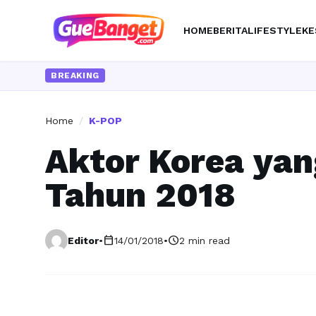
HOME
BERITA
LIFESTYLE
KE
BREAKING
Home
/
K-POP
Aktor Korea yan
Tahun 2018
calendar_today
schedule
Editor
•
14/01/2018
•
2 min read