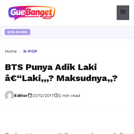
menu
BREAKING
Home
/
K-POP
BTS Punya Adik Laki
â€“Laki,,,? Maksudnya,,?
calendar_today
schedule
Editor
23/12/2017
2 min read