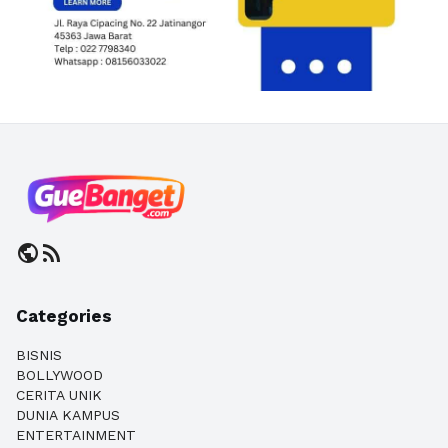
public
rss_feed
Categories
BISNIS
BOLLYWOOD
CERITA UNIK
DUNIA KAMPUS
ENTERTAINMENT