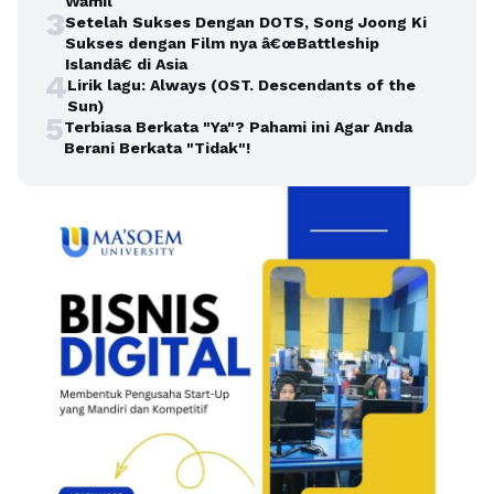
Wamil
3
Setelah Sukses Dengan DOTS, Song Joong Ki
Sukses dengan Film nya â€œBattleship
Islandâ€ di Asia
4
Lirik lagu: Always (OST. Descendants of the
Sun)
5
Terbiasa Berkata "Ya"? Pahami ini Agar Anda
Berani Berkata "Tidak"!