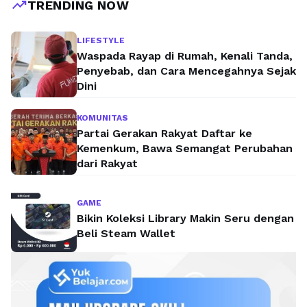
trending_up
TRENDING NOW
LIFESTYLE
Waspada Rayap di Rumah, Kenali Tanda,
Penyebab, dan Cara Mencegahnya Sejak
Dini
KOMUNITAS
Partai Gerakan Rakyat Daftar ke
Kemenkum, Bawa Semangat Perubahan
dari Rakyat
GAME
Bikin Koleksi Library Makin Seru dengan
Beli Steam Wallet