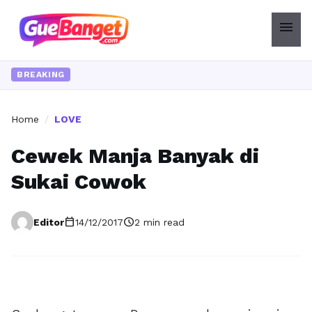
menu
BREAKING
Home
/
LOVE
Cewek Manja Banyak di
Sukai Cowok
calendar_today
schedule
Editor
14/12/2017
2 min read