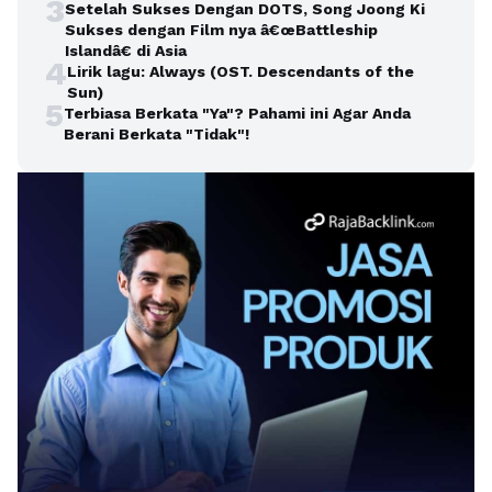
3
Setelah Sukses Dengan DOTS, Song Joong Ki
Sukses dengan Film nya â€œBattleship
Islandâ€ di Asia
4
Lirik lagu: Always (OST. Descendants of the
Sun)
5
Terbiasa Berkata "Ya"? Pahami ini Agar Anda
Berani Berkata "Tidak"!