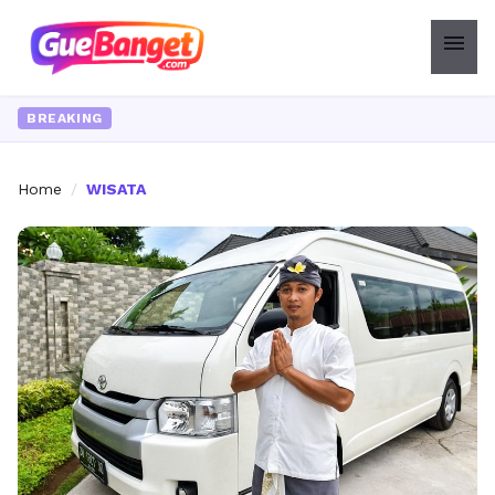
menu
Ing
BREAKING
Home
/
WISATA