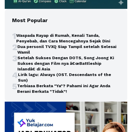
Most Popular
1
Waspada Rayap di Rumah, Kenali Tanda,
Penyebab, dan Cara Mencegahnya Sejak Dini
2
Dua personil TVXQ Siap Tampil setelah Selesai
Wamil
3
Setelah Sukses Dengan DOTS, Song Joong Ki
Sukses dengan Film nya â€œBattleship
Islandâ€ di Asia
4
Lirik lagu: Always (OST. Descendants of the
Sun)
5
Terbiasa Berkata "Ya"? Pahami ini Agar Anda
Berani Berkata "Tidak"!