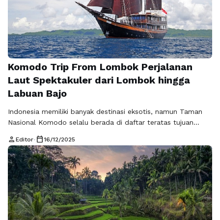
Komodo Trip From Lombok Perjalanan
Laut Spektakuler dari Lombok hingga
Labuan Bajo
Indonesia memiliki banyak destinasi eksotis, namun Taman
Nasional Komodo selalu berada di daftar teratas tujuan
wisata impian. Melalui Komodo Trip From Lombok,
person
calendar_today
Editor
•
16/12/2025
wisatawan dapat menikmati perjalanan laut yang seru dan
penuh pengalaman berharga, baik berangkat dari Lombok
maupun melalui rute Labuan Bajo to Lombok. Perjalanan ini
bukan sekadar liburan biasa, melainkan petualangan
menyusuri keindahan alam …
Baca Selengkapnya