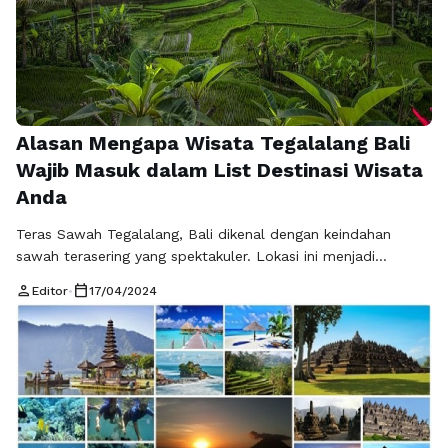
Alasan Mengapa Wisata Tegalalang Bali
Wajib Masuk dalam List Destinasi Wisata
Anda
Teras Sawah Tegalalang, Bali dikenal dengan keindahan
sawah terasering yang spektakuler. Lokasi ini menjadi
primadona destinasi wisata yang selalu ramai dikunjungi oleh
person
calendar_today
Editor
•
17/04/2024
turis lokal maupun internasional. Terletak sekitar 10 km dari
Kota Ubud, Teras Sawah Tegalalang menjadi tempat yang
sangat instagramable dan menjadi incaran para wisatawan
untuk mengabadikan momen liburan mereka. Berikut ini
adalah alasan …
Baca Selengkapnya