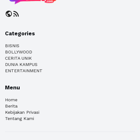
public
rss_feed
Categories
BISNIS
BOLLYWOOD
CERITA UNIK
DUNIA KAMPUS
ENTERTAINMENT
Menu
Home
Berita
Kebijakan Privasi
Tentang Kami