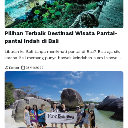
Pilihan Terbaik Destinasi Wisata Pantai-
pantai Indah di Bali
Liburan ke Bali tanpa menikmati pantai di Bali? Bisa aja sih,
karena Bali memang punya banyak keindahan alam lainnya
selain pantai. Sebagai pulau wisata, pantai di Bali memang
person
calendar_today
Editor
•
25/11/2022
tak terhitung jumlahnya. Bali bukan cuma Pantai Kuta aja
yang memang terkenal banget dari puluhan tahun lalu!
Apalagi kalau ditambah dengan pulau-pulau kecil di sekitar
Bali seperti Nusa …
Baca Selengkapnya