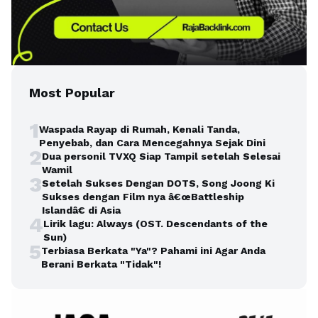
Most Popular
1
Waspada Rayap di Rumah, Kenali Tanda,
Penyebab, dan Cara Mencegahnya Sejak Dini
2
Dua personil TVXQ Siap Tampil setelah Selesai
Wamil
3
Setelah Sukses Dengan DOTS, Song Joong Ki
Sukses dengan Film nya â€œBattleship
Islandâ€ di Asia
4
Lirik lagu: Always (OST. Descendants of the
Sun)
5
Terbiasa Berkata "Ya"? Pahami ini Agar Anda
Berani Berkata "Tidak"!