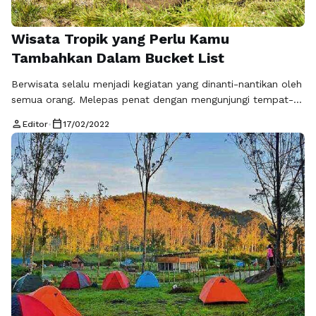
Wisata Tropik yang Perlu Kamu
Tambahkan Dalam Bucket List
Berwisata selalu menjadi kegiatan yang dinanti-nantikan oleh
semua orang. Melepas penat dengan mengunjungi tempat-
tempat wisata yang indah dan menakjubkan tentu akan
person
calendar_today
Editor
•
17/02/2022
sangat menyenangkan. Salah satu tujuan wisata yang
seringkali dijadikan pelipur penat oleh para traveller adalah
wisata tropic. Tempat-Tempat Wisata Tropic Wisata tropic
sangat terkenal akan keindahan dan kemurnian alamnya yang
sudah tidak diragukan lagi. …
Baca Selengkapnya