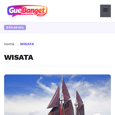
menu
BREAKING
Home
/
WISATA
WISATA