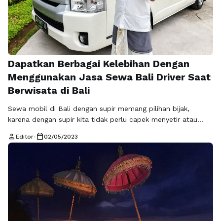
Dapatkan Berbagai Kelebihan Dengan
Menggunakan Jasa Sewa Bali Driver Saat
Berwisata di Bali
Sewa mobil di Bali dengan supir memang pilihan bijak,
karena dengan supir kita tidak perlu capek menyetir atau
bahkan risiko tersasar saat menuju destinasi wisata. Namun,
person
calendar_today
Editor
•
02/05/2023
jika teman-teman sudah sering ke Bali atau tipe suka
berpetualang, atau membutuhkan privasi, menyewa mobil
tanpa supir juga tidak ada salahnya. Sewa Bali Driver
menjadi pilihan yang ideal bagi …
Baca Selengkapnya