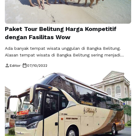
Paket Tour Belitung Harga Kompetitif
dengan Fasilitas Wow
Ada banyak tempat wisata unggulan di Bangka Belitung.
Alasan tempat wisata di Bangka Belitung sering menjadi
tujuan favorit pilihan masyarakat, karena pemandangannya
person
calendar_today
Editor
•
07/10/2022
yang indah dan ada banyak pilihan destinasi yang membuat
wisatawan betah saat berkunjung. Selain pantainya yang
indah, Bangka Belitung juga memiliki tempat wisata buatan
yang tidak kalah indah, kekinian dan instagramable. Punya
rencana jalan-jalan dan berlibur disela kesibukan anda?
Mungkin Bangka Belitung bisa masuk …
Baca Selengkapnya