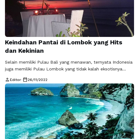
Keindahan Pantai di Lombok yang Hits
dan Kekinian
Selain memiliki Pulau Bali yang menawan, ternyata Indonesia
juga memiliki Pulau Lombok yang tidak kalah eksotisnya
dengan Pulau Bali. Wisata lombok sudah menjadi daya tarik
person
calendar_today
Editor
•
26/11/2022
tersendiri baik bagi wisatawan lokal maupun mancanegara.
Ada banyak sekali tempat wisata di lombok ini yang
membuat wisatawan terkagum-kagum dengan keindahannya,
jadi anda perlu perencanaan jadwal yang baik agar tak …
Baca Selengkapnya