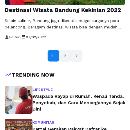
Destinasi Wisata Bandung Kekinian 2022
Selain kuliner, Bandung juga dikenal sebagai surganya para
pelancong. Beragam destinasi wisata bisa dengan mudah
ditemukan di kota yang lekat dengan julukan Kota Kembang
person
calendar_today
Editor
•
07/02/2022
ini. Mulai dari tempat hiburan modern hingga destinasi wisata
alam tersaji, seperti destinasi wisata di Bandung yang wajib
dikunjungi berikut ini. Akses untuk menuju ke Bandung juga
chevron_right
1
2
bisa ditempuh dengan sangat …
Baca Selengkapnya
trending_up
TRENDING NOW
LIFESTYLE
Waspada Rayap di Rumah, Kenali Tanda,
Penyebab, dan Cara Mencegahnya Sejak
Dini
KOMUNITAS
Partai Gerakan Rakyat Daftar ke