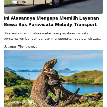
Ini Alasannya Mengapa Memilih Layanan
Sewa Bus Pariwisata Melody Transport
Jika anda memutuskan melakukan perjalanan wisata
bersama rombongan dengan menggunakan bus pariwisata
maka anda akan mendapatkan banyak sekali keuntungan
person
calendar_today
Editor
•
01/07/2022
seperti fasilitas, kenyamanan dalam perjalanan dan masih
banyak yang lain sebagainya. Nah, jika anda sedang membuat
rencana perjalanan wisata, rekomendasi bus pariwisata yang
bisa anda pilih adalah Melody Transport. Merupakan salah
satu jasa transportasi sewa bus pariwisata yang …
Baca
Selengkapnya