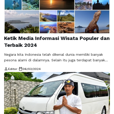
Ketik Media Informasi Wisata Populer dan
Terbaik 2024
Negara kita Indonesia telah dikenal dunia memiliki banyak
pesona alami di dalamnya. Selain itu juga terdapat banyak
destinasi wisata Indonesia terbaik dengan keindahan alam
person
calendar_today
Editor
•
06/03/2024
dan budayanya yang menjadi tujuan utama wisatawan dunia.
Bahkan seorang penulis perjalanan yaitu Isabel Leong
mendeskripsikan Indonesia dengan kekayaan alam yang
dimiliki. Mulai dari bentang alam, pantai yang asli, dan daya
…
Baca Selengkapnya