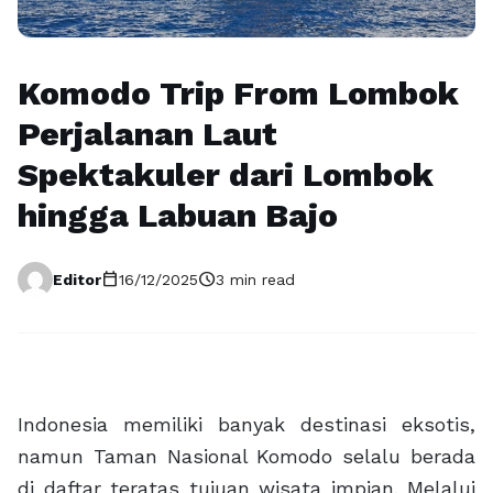
Komodo Trip From Lombok
Perjalanan Laut
Spektakuler dari Lombok
hingga Labuan Bajo
calendar_today
schedule
Editor
16/12/2025
3 min read
Indonesia memiliki banyak destinasi eksotis,
namun Taman Nasional Komodo selalu berada
di daftar teratas tujuan wisata impian. Melalui