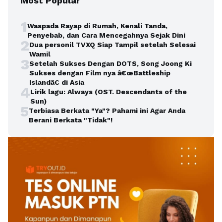
Most Popular
1
Waspada Rayap di Rumah, Kenali Tanda,
Penyebab, dan Cara Mencegahnya Sejak Dini
2
Dua personil TVXQ Siap Tampil setelah Selesai
Wamil
3
Setelah Sukses Dengan DOTS, Song Joong Ki
Sukses dengan Film nya â€œBattleship
Islandâ€ di Asia
4
Lirik lagu: Always (OST. Descendants of the
Sun)
5
Terbiasa Berkata "Ya"? Pahami ini Agar Anda
Berani Berkata "Tidak"!