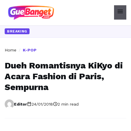
menu
BREAKING
Home
/
K-POP
Dueh Romantisnya KiKyo di
Acara Fashion di Paris,
Sempurna
calendar_today
schedule
Editor
24/01/2018
2 min read