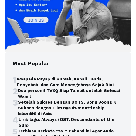
Most Popular
1
Waspada Rayap di Rumah, Kenali Tanda,
Penyebab, dan Cara Mencegahnya Sejak Dini
2
Dua personil TVXQ Siap Tampil setelah Selesai
Wamil
3
Setelah Sukses Dengan DOTS, Song Joong Ki
Sukses dengan Film nya â€œBattleship
Islandâ€ di Asia
4
Lirik lagu: Always (OST. Descendants of the
Sun)
5
Terbiasa Berkata "Ya"? Pahami ini Agar Anda