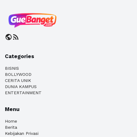
public
rss_feed
Categories
BISNIS
BOLLYWOOD
CERITA UNIK
DUNIA KAMPUS
ENTERTAINMENT
Menu
Home
Berita
Kebijakan Privasi