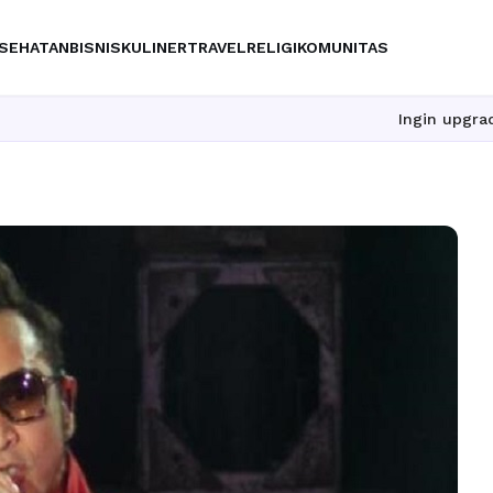
SEHATAN
BISNIS
KULINER
TRAVEL
RELIGI
KOMUNITAS
Ingin upgrade skill tan