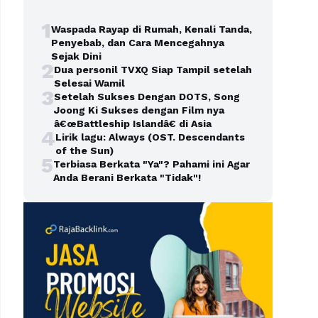
1
Waspada Rayap di Rumah, Kenali Tanda,
Penyebab, dan Cara Mencegahnya
Sejak Dini
2
Dua personil TVXQ Siap Tampil setelah
Selesai Wamil
3
Setelah Sukses Dengan DOTS, Song
Joong Ki Sukses dengan Film nya
â€œBattleship Islandâ€ di Asia
4
Lirik lagu: Always (OST. Descendants
of the Sun)
5
Terbiasa Berkata "Ya"? Pahami ini Agar
Anda Berani Berkata "Tidak"!