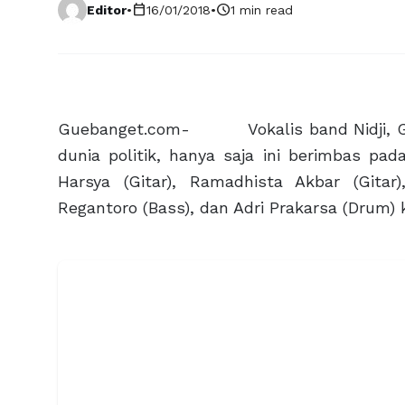
calendar_today
schedule
Editor
•
16/01/2018
•
1 min read
Guebanget.com- Vokalis band Nidji, Gir
dunia politik, hanya saja ini berimbas pad
Harsya (Gitar), Ramadhista Akbar (Gitar)
Regantoro (Bass), dan Adri Prakarsa (Drum) k