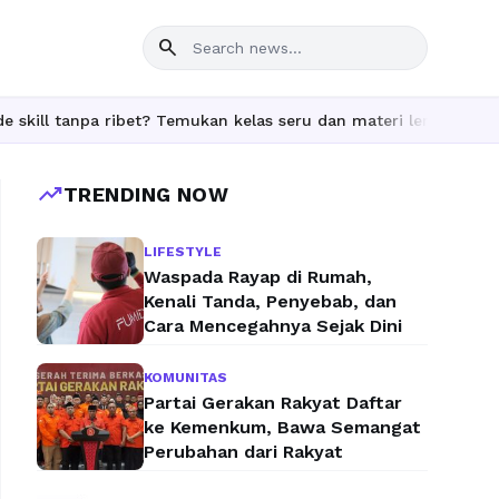
search
pa ribet? Temukan kelas seru dan materi lengkap hanya di YukBel
trending_up
TRENDING NOW
LIFESTYLE
Waspada Rayap di Rumah,
Kenali Tanda, Penyebab, dan
Cara Mencegahnya Sejak Dini
KOMUNITAS
Partai Gerakan Rakyat Daftar
ke Kemenkum, Bawa Semangat
Perubahan dari Rakyat