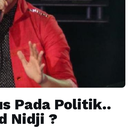
us Pada Politik..
 Nidji ?