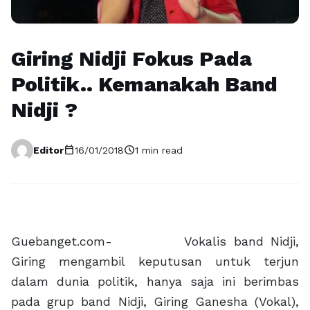
Giring Nidji Fokus Pada
Politik.. Kemanakah Band
Nidji ?
calendar_today
schedule
Editor
16/01/2018
1 min read
Guebanget.com- Vokalis band Nidji,
Giring mengambil keputusan untuk terjun
dalam dunia politik, hanya saja ini berimbas
pada grup band Nidji, Giring Ganesha (Vokal),