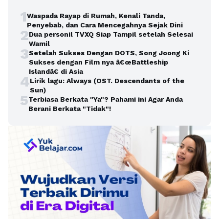
1
Waspada Rayap di Rumah, Kenali Tanda,
Penyebab, dan Cara Mencegahnya Sejak Dini
2
Dua personil TVXQ Siap Tampil setelah Selesai
Wamil
3
Setelah Sukses Dengan DOTS, Song Joong Ki
Sukses dengan Film nya â€œBattleship
Islandâ€ di Asia
4
Lirik lagu: Always (OST. Descendants of the
Sun)
5
Terbiasa Berkata "Ya"? Pahami ini Agar Anda
Berani Berkata "Tidak"!