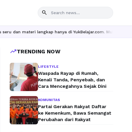
search
 materi lengkap hanya di YukBelajar.com. Mulai langkah suksesmu
trending_up
TRENDING NOW
LIFESTYLE
Waspada Rayap di Rumah,
Kenali Tanda, Penyebab, dan
Cara Mencegahnya Sejak Dini
KOMUNITAS
Partai Gerakan Rakyat Daftar
ke Kemenkum, Bawa Semangat
Perubahan dari Rakyat