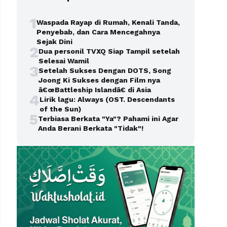
1
Waspada Rayap di Rumah, Kenali Tanda,
Penyebab, dan Cara Mencegahnya
Sejak Dini
2
Dua personil TVXQ Siap Tampil setelah
Selesai Wamil
3
Setelah Sukses Dengan DOTS, Song
Joong Ki Sukses dengan Film nya
â€œBattleship Islandâ€ di Asia
4
Lirik lagu: Always (OST. Descendants
of the Sun)
5
Terbiasa Berkata "Ya"? Pahami ini Agar
Anda Berani Berkata "Tidak"!