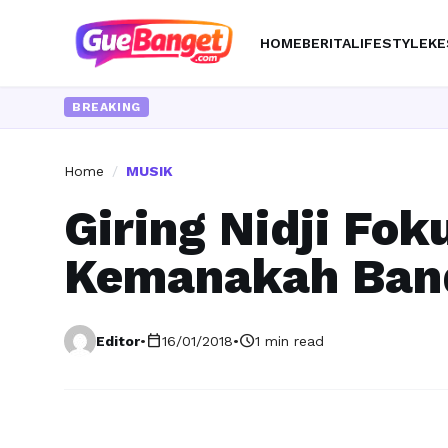
HOME
BERITA
LIFESTYLE
KE
BREAKING
Home
/
MUSIK
Giring Nidji Fok
Kemanakah Band
calendar_today
schedule
Editor
•
16/01/2018
•
1 min read