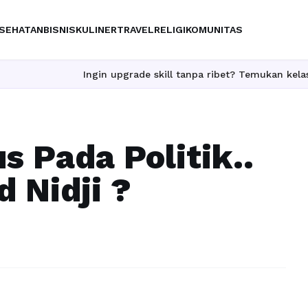
SEHATAN
BISNIS
KULINER
TRAVEL
RELIGI
KOMUNITAS
Ingin upgrade skill tanpa ribet? Temukan kelas seru dan
us Pada Politik..
 Nidji ?