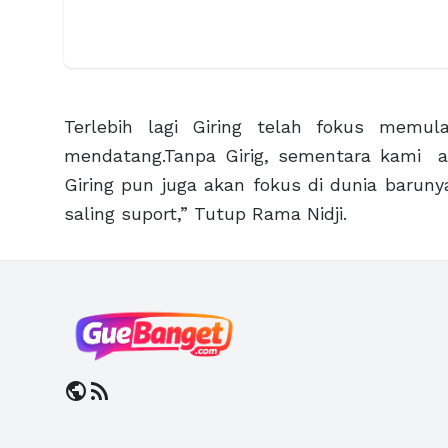
Terlebih lagi Giring telah fokus memulai
mendatang.Tanpa Girig, sementara kami a
Giring pun juga akan fokus di dunia barun
saling suport,” Tutup Rama Nidji.
public
rss_feed