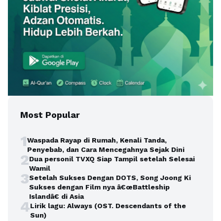
Most Popular
1
Waspada Rayap di Rumah, Kenali Tanda,
Penyebab, dan Cara Mencegahnya Sejak Dini
2
Dua personil TVXQ Siap Tampil setelah Selesai
Wamil
3
Setelah Sukses Dengan DOTS, Song Joong Ki
Sukses dengan Film nya â€œBattleship
Islandâ€ di Asia
4
Lirik lagu: Always (OST. Descendants of the
Sun)