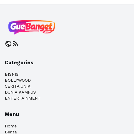
public
rss_feed
Categories
BISNIS
BOLLYWOOD
CERITA UNIK
DUNIA KAMPUS
ENTERTAINMENT
Menu
Home
Berita