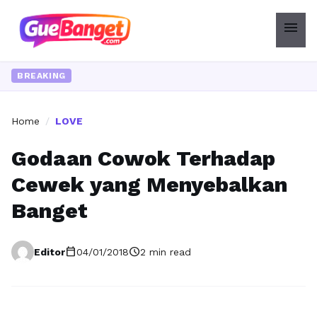
menu
BREAKING
Home
/
LOVE
Godaan Cowok Terhadap
Cewek yang Menyebalkan
Banget
calendar_today
schedule
Editor
04/01/2018
2 min read