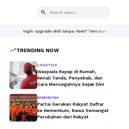
search
Ingin upgrade skill tanpa ribet? Temukan kelas seru dan mat
trending_up
TRENDING NOW
LIFESTYLE
Waspada Rayap di Rumah,
Kenali Tanda, Penyebab, dan
Cara Mencegahnya Sejak Dini
KOMUNITAS
Partai Gerakan Rakyat Daftar
ke Kemenkum, Bawa Semangat
Perubahan dari Rakyat