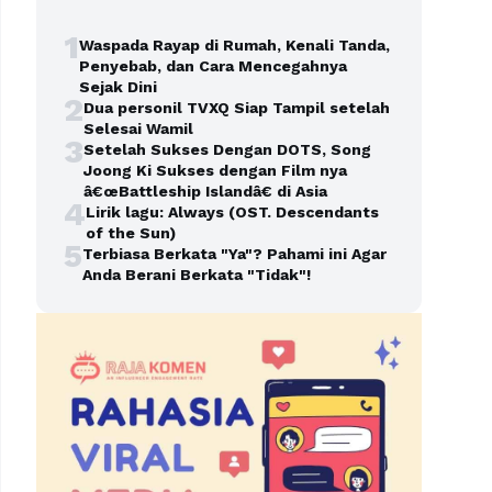
1
Waspada Rayap di Rumah, Kenali Tanda,
Penyebab, dan Cara Mencegahnya
Sejak Dini
2
Dua personil TVXQ Siap Tampil setelah
Selesai Wamil
3
Setelah Sukses Dengan DOTS, Song
Joong Ki Sukses dengan Film nya
â€œBattleship Islandâ€ di Asia
4
Lirik lagu: Always (OST. Descendants
of the Sun)
5
Terbiasa Berkata "Ya"? Pahami ini Agar
Anda Berani Berkata "Tidak"!