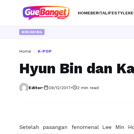
HOME
BERITA
LIFESTYLE
KE
BREAKING
Home
/
K-POP
Hyun Bin dan Ka
calendar_today
schedule
Editor
•
09/12/2017
•
2 min read
Setelah pasangan fenomenal Lee Min Ho