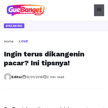
menu
BREAKING
Home
/
LOVE
Ingin terus dikangenin
pacar? Ini tipsnya!
calendar_today
schedule
Editor
15/01/2018
2 min read