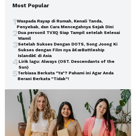
Most Popular
1
Waspada Rayap di Rumah, Kenali Tanda,
Penyebab, dan Cara Mencegahnya Sejak Dini
2
Dua personil TVXQ Siap Tampil setelah Selesai
Wamil
3
Setelah Sukses Dengan DOTS, Song Joong Ki
Sukses dengan Film nya â€œBattleship
Islandâ€ di Asia
4
Lirik lagu: Always (OST. Descendants of the
Sun)
5
Terbiasa Berkata "Ya"? Pahami ini Agar Anda
Berani Berkata "Tidak"!