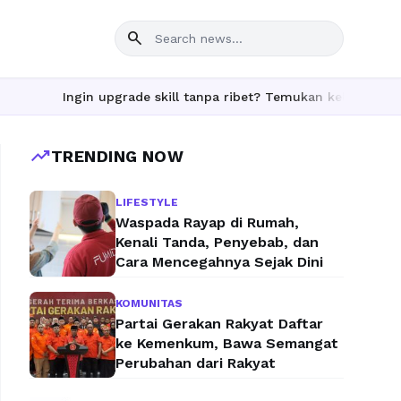
search
Ingin upgrade skill tanpa ribet? Temukan kelas seru dan mate
trending_up
TRENDING NOW
LIFESTYLE
Waspada Rayap di Rumah,
Kenali Tanda, Penyebab, dan
Cara Mencegahnya Sejak Dini
KOMUNITAS
Partai Gerakan Rakyat Daftar
ke Kemenkum, Bawa Semangat
Perubahan dari Rakyat