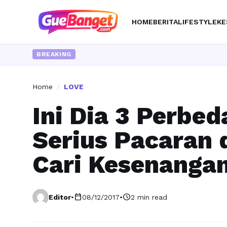
HOME
BERITA
LIFESTYLE
KE
BREAKING
Home
/
LOVE
Ini Dia 3 Perbe
Serius Pacaran 
Cari Kesenanga
calendar_today
schedule
Editor
•
08/12/2017
•
2 min read