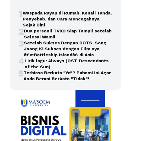
1
Waspada Rayap di Rumah, Kenali Tanda,
Penyebab, dan Cara Mencegahnya
Sejak Dini
2
Dua personil TVXQ Siap Tampil setelah
Selesai Wamil
3
Setelah Sukses Dengan DOTS, Song
Joong Ki Sukses dengan Film nya
â€œBattleship Islandâ€ di Asia
4
Lirik lagu: Always (OST. Descendants
of the Sun)
5
Terbiasa Berkata "Ya"? Pahami ini Agar
Anda Berani Berkata "Tidak"!