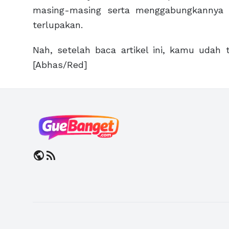
masing-masing serta menggabungkannya 
terlupakan.
Nah, setelah baca artikel ini, kamu ud
[Abhas/Red]
public
rss_feed