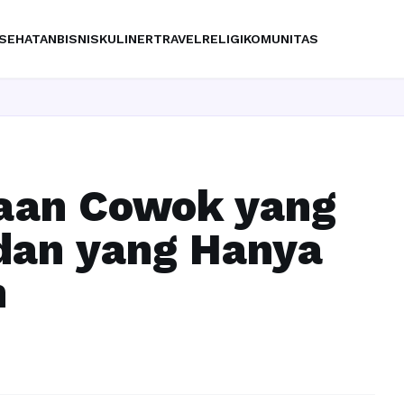
SEHATAN
BISNIS
KULINER
TRAVEL
RELIGI
KOMUNITAS
daan Cowok yang
dan yang Hanya
n