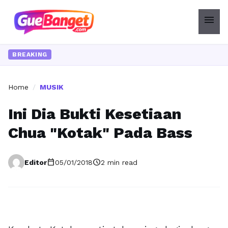
menu
BREAKING
Home
/
MUSIK
Ini Dia Bukti Kesetiaan
Chua "Kotak" Pada Bass
calendar_today
schedule
Editor
05/01/2018
2 min read