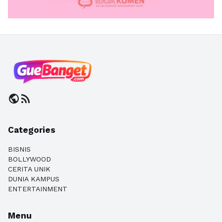
public
rss_feed
Categories
BISNIS
BOLLYWOOD
CERITA UNIK
DUNIA KAMPUS
ENTERTAINMENT
Menu