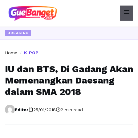
menu
BREAKING
Home
/
K-POP
IU dan BTS, Di Gadang Akan
Memenangkan Daesang
dalam SMA 2018
calendar_today
schedule
Editor
25/01/2018
2 min read