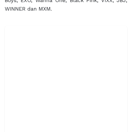
Boys, EXO, Wanna One, Black Pink, VIXX, JBJ,
WINNER dan MXM.