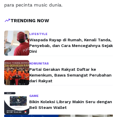
para pecinta music dunia.
trending_up
TRENDING NOW
LIFESTYLE
Waspada Rayap di Rumah, Kenali Tanda,
Penyebab, dan Cara Mencegahnya Sejak
Dini
KOMUNITAS
Partai Gerakan Rakyat Daftar ke
Kemenkum, Bawa Semangat Perubahan
dari Rakyat
GAME
Bikin Koleksi Library Makin Seru dengan
Beli Steam Wallet