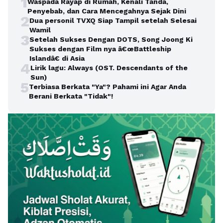
1
Waspada Rayap di Rumah, Kenali Tanda,
Penyebab, dan Cara Mencegahnya Sejak Dini
2
Dua personil TVXQ Siap Tampil setelah Selesai
Wamil
3
Setelah Sukses Dengan DOTS, Song Joong Ki
Sukses dengan Film nya â€œBattleship
Islandâ€ di Asia
4
Lirik lagu: Always (OST. Descendants of the
Sun)
5
Terbiasa Berkata "Ya"? Pahami ini Agar Anda
Berani Berkata "Tidak"!