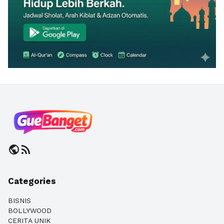
public
rss_feed
Categories
BISNIS
BOLLYWOOD
CERITA UNIK