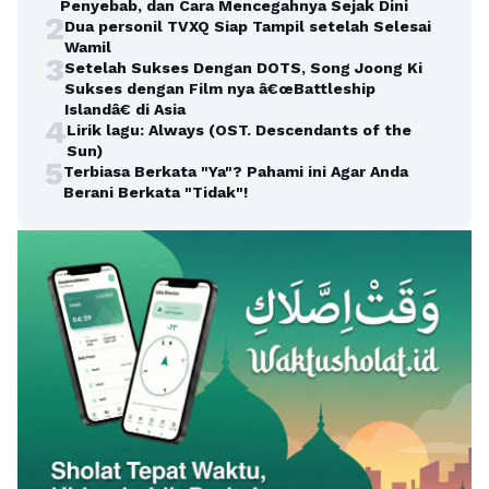
Penyebab, dan Cara Mencegahnya Sejak Dini
2
Dua personil TVXQ Siap Tampil setelah Selesai
Wamil
3
Setelah Sukses Dengan DOTS, Song Joong Ki
Sukses dengan Film nya â€œBattleship
Islandâ€ di Asia
4
Lirik lagu: Always (OST. Descendants of the
Sun)
5
Terbiasa Berkata "Ya"? Pahami ini Agar Anda
Berani Berkata "Tidak"!