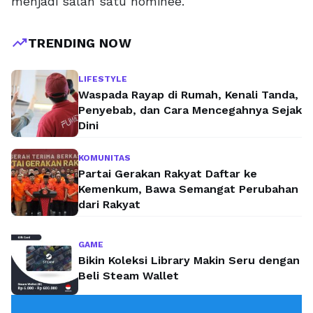
menjadi salah satu nominee.
trending_up
TRENDING NOW
LIFESTYLE
Waspada Rayap di Rumah, Kenali Tanda,
Penyebab, dan Cara Mencegahnya Sejak
Dini
KOMUNITAS
Partai Gerakan Rakyat Daftar ke
Kemenkum, Bawa Semangat Perubahan
dari Rakyat
GAME
Bikin Koleksi Library Makin Seru dengan
Beli Steam Wallet