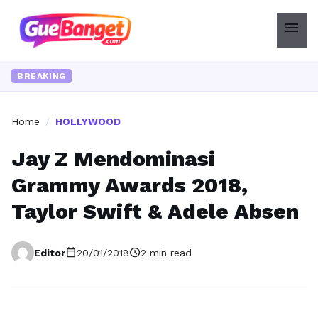
menu
BREAKING
Home
/
HOLLYWOOD
Jay Z Mendominasi
Grammy Awards 2018,
Taylor Swift & Adele Absen
calendar_today
schedule
Editor
20/01/2018
2 min read