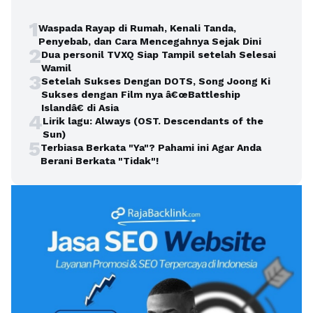
1
Waspada Rayap di Rumah, Kenali Tanda,
Penyebab, dan Cara Mencegahnya Sejak Dini
2
Dua personil TVXQ Siap Tampil setelah Selesai
Wamil
3
Setelah Sukses Dengan DOTS, Song Joong Ki
Sukses dengan Film nya â€œBattleship
Islandâ€ di Asia
4
Lirik lagu: Always (OST. Descendants of the
Sun)
5
Terbiasa Berkata "Ya"? Pahami ini Agar Anda
Berani Berkata "Tidak"!