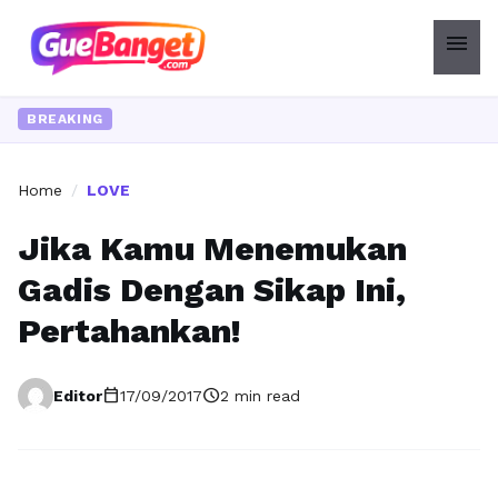
menu
BREAKING
Home
/
LOVE
Jika Kamu Menemukan
Gadis Dengan Sikap Ini,
Pertahankan!
calendar_today
schedule
Editor
17/09/2017
2 min read