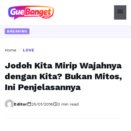
menu
BREAKING
Home
/
LOVE
Jodoh Kita Mirip Wajahnya
dengan Kita? Bukan Mitos,
Ini Penjelasannya
calendar_today
schedule
Editor
25/01/2018
3 min read