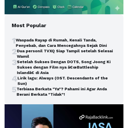
Most Popular
1
Waspada Rayap di Rumah, Kenali Tanda,
Penyebab, dan Cara Mencegahnya Sejak Dini
2
Dua personil TVXQ Siap Tampil setelah Selesai
Wamil
3
Setelah Sukses Dengan DOTS, Song Joong Ki
Sukses dengan Film nya â€œBattleship
Islandâ€ di Asia
4
Lirik lagu: Always (OST. Descendants of the
Sun)
5
Terbiasa Berkata "Ya"? Pahami ini Agar Anda
Berani Berkata "Tidak"!