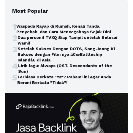
Most Popular
1
Waspada Rayap di Rumah, Kenali Tanda,
Penyebab, dan Cara Mencegahnya Sejak Dini
2
Dua personil TVXQ Siap Tampil setelah Selesai
Wamil
3
Setelah Sukses Dengan DOTS, Song Joong Ki
Sukses dengan Film nya â€œBattleship
Islandâ€ di Asia
4
Lirik lagu: Always (OST. Descendants of the
Sun)
5
Terbiasa Berkata "Ya"? Pahami ini Agar Anda
Berani Berkata "Tidak"!