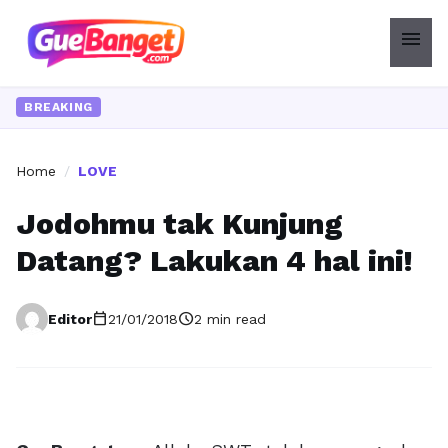
menu
BREAKING
Home
/
LOVE
Jodohmu tak Kunjung
Datang? Lakukan 4 hal ini!
calendar_today
schedule
Editor
21/01/2018
2 min read