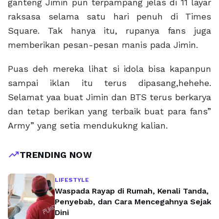
ganteng Jimin pun terpampang jelas di 11 layar
raksasa selama satu hari penuh di Times
Square. Tak hanya itu, rupanya fans juga
memberikan pesan-pesan manis pada Jimin.
Puas deh mereka lihat si idola bisa kapanpun
sampai iklan itu terus dipasang,hehehe.
Selamat yaa buat Jimin dan BTS terus berkarya
dan tetap berikan yang terbaik buat para fans”
Army” yang setia mendukukng kalian.
trending_up
TRENDING NOW
LIFESTYLE
Waspada Rayap di Rumah, Kenali Tanda,
Penyebab, dan Cara Mencegahnya Sejak
Dini