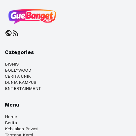
public
rss_feed
Categories
BISNIS
BOLLYWOOD
CERITA UNIK
DUNIA KAMPUS
ENTERTAINMENT
Menu
Home
Berita
Kebijakan Privasi
Tentang Kami