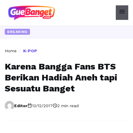
menu
BREAKING
Home
/
K-POP
Karena Bangga Fans BTS
Berikan Hadiah Aneh tapi
Sesuatu Banget
calendar_today
schedule
Editor
13/12/2017
2 min read