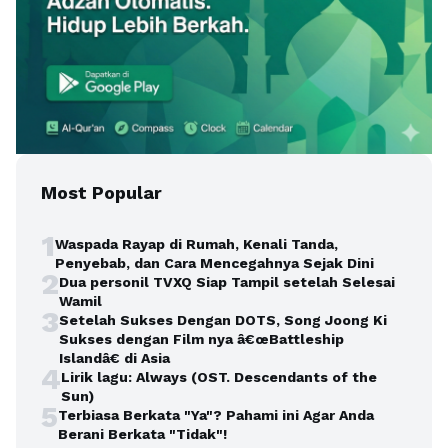
Most Popular
1
Waspada Rayap di Rumah, Kenali Tanda,
Penyebab, dan Cara Mencegahnya Sejak Dini
2
Dua personil TVXQ Siap Tampil setelah Selesai
Wamil
3
Setelah Sukses Dengan DOTS, Song Joong Ki
Sukses dengan Film nya â€œBattleship
Islandâ€ di Asia
4
Lirik lagu: Always (OST. Descendants of the
Sun)
5
Terbiasa Berkata "Ya"? Pahami ini Agar Anda
Berani Berkata "Tidak"!