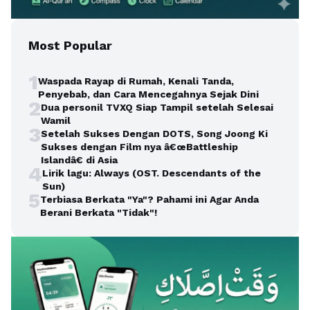
Most Popular
1
Waspada Rayap di Rumah, Kenali Tanda,
Penyebab, dan Cara Mencegahnya Sejak Dini
2
Dua personil TVXQ Siap Tampil setelah Selesai
Wamil
3
Setelah Sukses Dengan DOTS, Song Joong Ki
Sukses dengan Film nya â€œBattleship
Islandâ€ di Asia
4
Lirik lagu: Always (OST. Descendants of the
Sun)
5
Terbiasa Berkata "Ya"? Pahami ini Agar Anda
Berani Berkata "Tidak"!