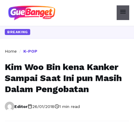
menu
BREAKING
Home
/
K-POP
Kim Woo Bin kena Kanker
Sampai Saat Ini pun Masih
Dalam Pengobatan
calendar_today
schedule
Editor
26/01/2018
1 min read