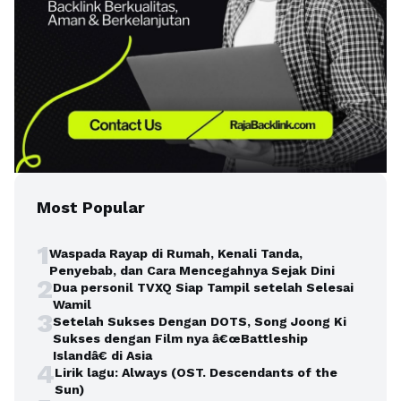
Most Popular
1
Waspada Rayap di Rumah, Kenali Tanda,
Penyebab, dan Cara Mencegahnya Sejak Dini
2
Dua personil TVXQ Siap Tampil setelah Selesai
Wamil
3
Setelah Sukses Dengan DOTS, Song Joong Ki
Sukses dengan Film nya â€œBattleship
Islandâ€ di Asia
4
Lirik lagu: Always (OST. Descendants of the
Sun)