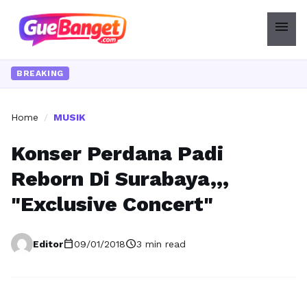
menu
BREAKING
Home
/
MUSIK
Konser Perdana Padi
Reborn Di Surabaya,,,
"Exclusive Concert"
calendar_today
schedule
Editor
09/01/2018
3 min read