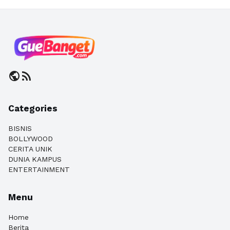
public
rss_feed
Categories
BISNIS
BOLLYWOOD
CERITA UNIK
DUNIA KAMPUS
ENTERTAINMENT
Menu
Home
Berita