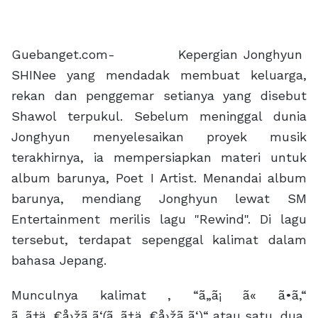
Guebanget.com- Kepergian Jonghyun
SHINee yang mendadak membuat keluarga,
rekan dan penggemar setianya yang disebut
Shawol terpukul. Sebelum meninggal dunia
Jonghyun menyelesaikan proyek musik
terakhirnya, ia mempersiapkan materi untuk
album barunya, Poet I Artist. Menandai album
barunya, mendiang Jonghyun lewat SM
Entertainment merilis lagu "Rewind". Di lagu
tersebut, terdapat sepenggal kalimat dalam
bahasa Jepang.
Munculnya kalimat , “ã„ã¡ ã« ã•ã‚“
ã‚‚ã†ä¸€å›žã ã‘(ã‚‚ã†ä¸€å›žã ã‘)“ atau satu, dua,