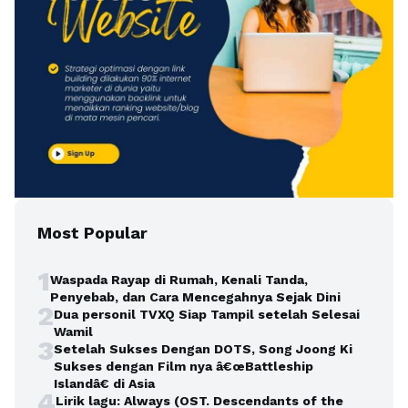
Most Popular
1
Waspada Rayap di Rumah, Kenali Tanda,
Penyebab, dan Cara Mencegahnya Sejak Dini
2
Dua personil TVXQ Siap Tampil setelah Selesai
Wamil
3
Setelah Sukses Dengan DOTS, Song Joong Ki
Sukses dengan Film nya â€œBattleship
Islandâ€ di Asia
4
Lirik lagu: Always (OST. Descendants of the