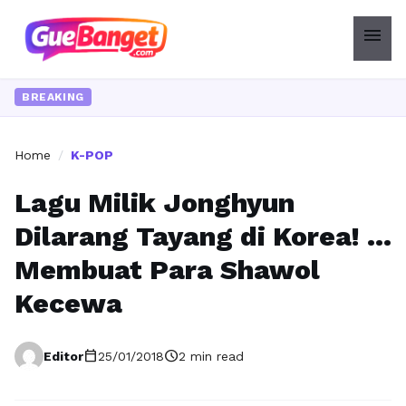
menu
Ingin
BREAKING
Home
/
K-POP
Lagu Milik Jonghyun
Dilarang Tayang di Korea! …
Membuat Para Shawol
Kecewa
calendar_today
schedule
Editor
25/01/2018
2 min read