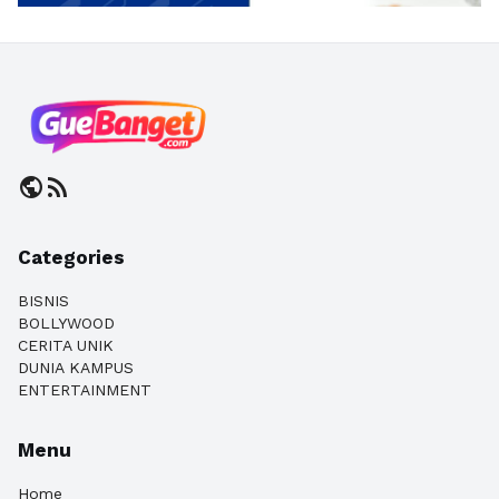
public
rss_feed
Categories
BISNIS
BOLLYWOOD
CERITA UNIK
DUNIA KAMPUS
ENTERTAINMENT
Menu
Home