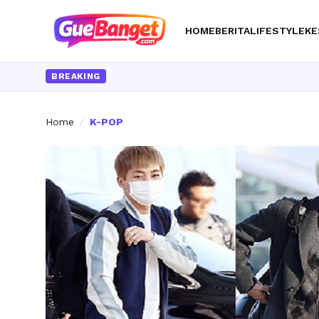
HOME
BERITA
LIFESTYLE
KE
BREAKING
Home
/
K-POP