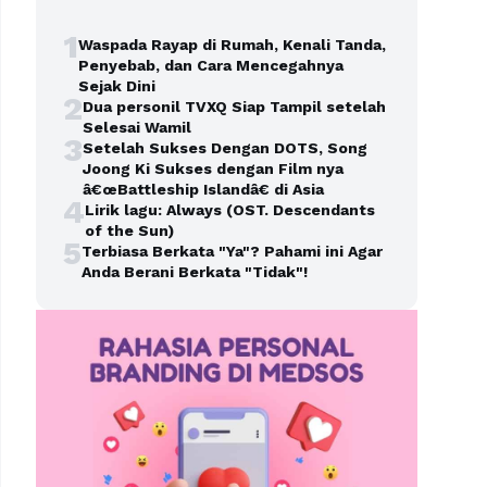
1
Waspada Rayap di Rumah, Kenali Tanda,
Penyebab, dan Cara Mencegahnya
Sejak Dini
2
Dua personil TVXQ Siap Tampil setelah
Selesai Wamil
3
Setelah Sukses Dengan DOTS, Song
Joong Ki Sukses dengan Film nya
â€œBattleship Islandâ€ di Asia
4
Lirik lagu: Always (OST. Descendants
of the Sun)
5
Terbiasa Berkata "Ya"? Pahami ini Agar
Anda Berani Berkata "Tidak"!