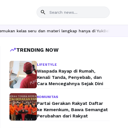
search
ru dan materi lengkap hanya di YukBelajar.com. Mulai langkah su
trending_up
TRENDING NOW
LIFESTYLE
Waspada Rayap di Rumah,
Kenali Tanda, Penyebab, dan
Cara Mencegahnya Sejak Dini
KOMUNITAS
Partai Gerakan Rakyat Daftar
ke Kemenkum, Bawa Semangat
Perubahan dari Rakyat