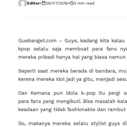
calendar_today
schedule
Editor
•
26/07/2018
•
3 min read
Guebanget.com – Guys, kadang kita kalau
kpop selalu saja membuat para fans n
mereka pribadi hanya hal yang biasa namun
Seperti saat mereka berada di bandara, mu
kerena mereka idol jadi ya gitu, menjadi se
Dan Kemana pun idola k-pop itu pergi s
para fans yang mengikuti. Bisa masalah kal
keadaan yang tidak fashionable dan rambut
So, makanya mereka selalu stylist guys 