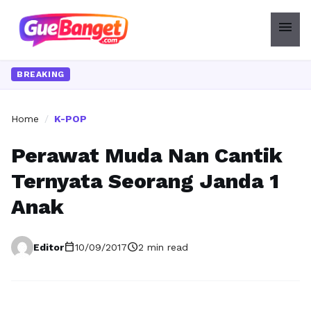
menu
BREAKING
Home
/
K-POP
Perawat Muda Nan Cantik
Ternyata Seorang Janda 1
Anak
calendar_today
schedule
Editor
10/09/2017
2 min read