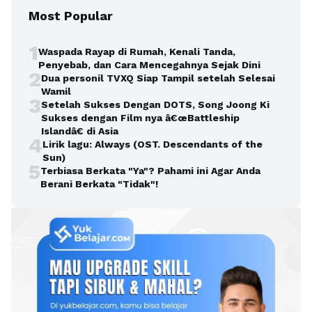
Most Popular
1
Waspada Rayap di Rumah, Kenali Tanda,
Penyebab, dan Cara Mencegahnya Sejak Dini
2
Dua personil TVXQ Siap Tampil setelah Selesai
Wamil
3
Setelah Sukses Dengan DOTS, Song Joong Ki
Sukses dengan Film nya â€œBattleship
Islandâ€ di Asia
4
Lirik lagu: Always (OST. Descendants of the
Sun)
5
Terbiasa Berkata "Ya"? Pahami ini Agar Anda
Berani Berkata "Tidak"!