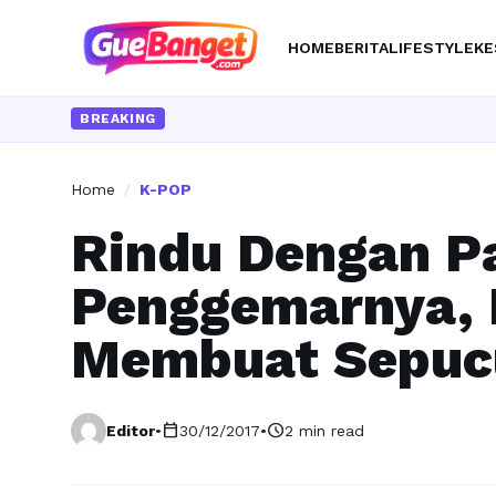
HOME
BERITA
LIFESTYLE
KE
BREAKING
Home
/
K-POP
Rindu Dengan P
Penggemarnya, 
Membuat Sepuc
calendar_today
schedule
Editor
•
30/12/2017
•
2 min read