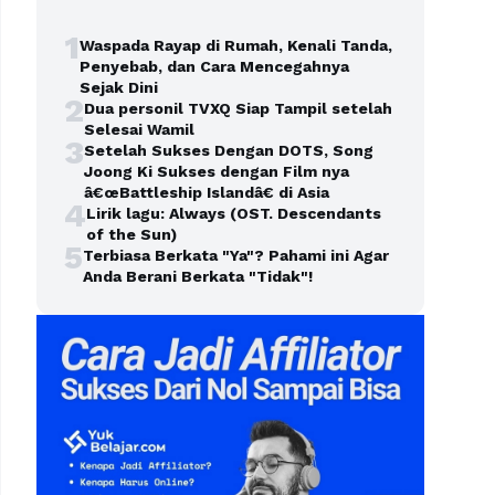
1
Waspada Rayap di Rumah, Kenali Tanda,
Penyebab, dan Cara Mencegahnya
Sejak Dini
2
Dua personil TVXQ Siap Tampil setelah
Selesai Wamil
3
Setelah Sukses Dengan DOTS, Song
Joong Ki Sukses dengan Film nya
â€œBattleship Islandâ€ di Asia
4
Lirik lagu: Always (OST. Descendants
of the Sun)
5
Terbiasa Berkata "Ya"? Pahami ini Agar
Anda Berani Berkata "Tidak"!