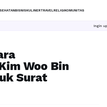
SEHATAN
BISNIS
KULINER
TRAVEL
RELIGI
KOMUNITAS
Ingin upgrade 
ara
Kim Woo Bin
uk Surat