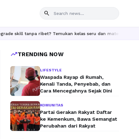
search
skill tanpa ribet? Temukan kelas seru dan materi lengkap hanya 
trending_up
TRENDING NOW
LIFESTYLE
Waspada Rayap di Rumah,
Kenali Tanda, Penyebab, dan
Cara Mencegahnya Sejak Dini
KOMUNITAS
Partai Gerakan Rakyat Daftar
ke Kemenkum, Bawa Semangat
Perubahan dari Rakyat