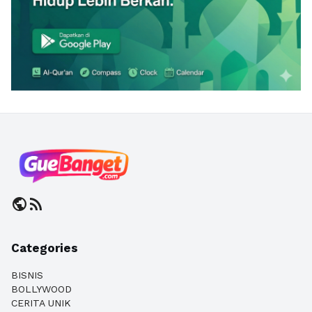
public
rss_feed
Categories
BISNIS
BOLLYWOOD
CERITA UNIK