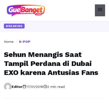
menu
BREAKING
Home
/
K-POP
Sehun Menangis Saat
Tampil Perdana di Dubai
EXO karena Antusias Fans
calendar_today
schedule
Editor
17/01/2018
2 min read