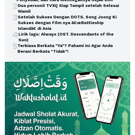
2
Dua personil TVXQ Siap Tampil setelah Selesai
Wamil
3
Setelah Sukses Dengan DOTS, Song Joong Ki
Sukses dengan Film nya â€œBattleship
Islandâ€ di Asia
4
Lirik lagu: Always (OST. Descendants of the
Sun)
5
Terbiasa Berkata "Ya"? Pahami ini Agar Anda
Berani Berkata "Tidak"!