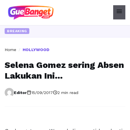
menu
BREAKING
Home
/
HOLLYWOOD
Selena Gomez sering Absen
Lakukan Ini…
calendar_today
schedule
Editor
15/09/2017
2 min read