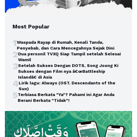
Most Popular
1
Waspada Rayap di Rumah, Kenali Tanda,
Penyebab, dan Cara Mencegahnya Sejak Dini
2
Dua personil TVXQ Siap Tampil setelah Selesai
Wamil
3
Setelah Sukses Dengan DOTS, Song Joong Ki
Sukses dengan Film nya â€œBattleship
Islandâ€ di Asia
4
Lirik lagu: Always (OST. Descendants of the
Sun)
5
Terbiasa Berkata "Ya"? Pahami ini Agar Anda
Berani Berkata "Tidak"!