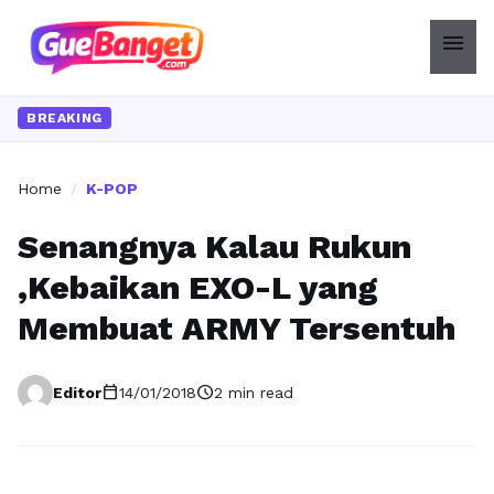
menu
BREAKING
Home
/
K-POP
Senangnya Kalau Rukun
,Kebaikan EXO-L yang
Membuat ARMY Tersentuh
calendar_today
schedule
Editor
14/01/2018
2 min read