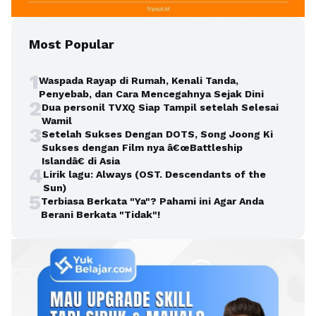
Most Popular
1
Waspada Rayap di Rumah, Kenali Tanda,
Penyebab, dan Cara Mencegahnya Sejak Dini
2
Dua personil TVXQ Siap Tampil setelah Selesai
Wamil
3
Setelah Sukses Dengan DOTS, Song Joong Ki
Sukses dengan Film nya â€œBattleship
Islandâ€ di Asia
4
Lirik lagu: Always (OST. Descendants of the
Sun)
5
Terbiasa Berkata "Ya"? Pahami ini Agar Anda
Berani Berkata "Tidak"!