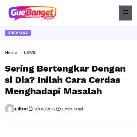
menu
BREAKING
Home
/
LOVE
Sering Bertengkar Dengan
si Dia? Inilah Cara Cerdas
Menghadapi Masalah
calendar_today
schedule
Editor
19/09/2017
2 min read