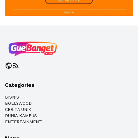
public
rss_feed
Categories
BISNIS
BOLLYWOOD
CERITA UNIK
DUNIA KAMPUS
ENTERTAINMENT