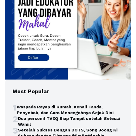
Most Popular
1
Waspada Rayap di Rumah, Kenali Tanda,
Penyebab, dan Cara Mencegahnya Sejak Dini
2
Dua personil TVXQ Siap Tampil setelah Selesai
Wamil
3
Setelah Sukses Dengan DOTS, Song Joong Ki
Sukses dengan Film nya â€œBattleship