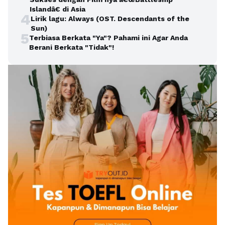
Islandâ€ di Asia
4
Lirik lagu: Always (OST. Descendants of the
Sun)
5
Terbiasa Berkata "Ya"? Pahami ini Agar Anda
Berani Berkata "Tidak"!