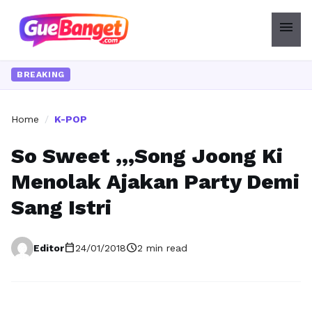
menu
BREAKING
Home
/
K-POP
So Sweet ,,,Song Joong Ki
Menolak Ajakan Party Demi
Sang Istri
calendar_today
schedule
Editor
24/01/2018
2 min read