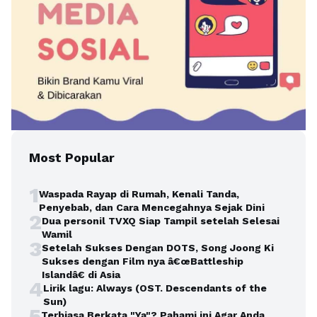
Most Popular
1
Waspada Rayap di Rumah, Kenali Tanda,
Penyebab, dan Cara Mencegahnya Sejak Dini
2
Dua personil TVXQ Siap Tampil setelah Selesai
Wamil
3
Setelah Sukses Dengan DOTS, Song Joong Ki
Sukses dengan Film nya â€œBattleship
Islandâ€ di Asia
4
Lirik lagu: Always (OST. Descendants of the
Sun)
5
Terbiasa Berkata "Ya"? Pahami ini Agar Anda