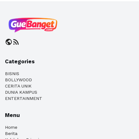
public
rss_feed
Categories
BISNIS
BOLLYWOOD
CERITA UNIK
DUNIA KAMPUS
ENTERTAINMENT
Menu
Home
Berita