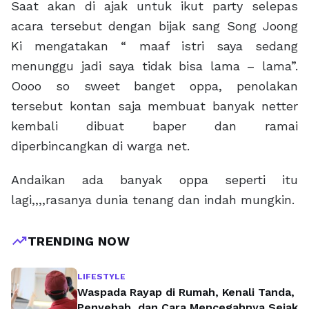
Saat akan di ajak untuk ikut party selepas
acara tersebut dengan bijak sang Song Joong
Ki mengatakan “ maaf istri saya sedang
menunggu jadi saya tidak bisa lama – lama”.
Oooo so sweet banget oppa, penolakan
tersebut kontan saja membuat banyak netter
kembali dibuat baper dan ramai
diperbincangkan di warga net.
Andaikan ada banyak oppa seperti itu
lagi,,,,rasanya dunia tenang dan indah mungkin.
trending_up
TRENDING NOW
LIFESTYLE
Waspada Rayap di Rumah, Kenali Tanda,
Penyebab, dan Cara Mencegahnya Sejak