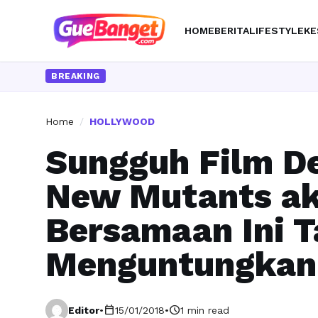
HOME
BERITA
LIFESTYLE
KE
BREAKING
Home
/
HOLLYWOOD
Sungguh Film D
New Mutants ak
Bersamaan Ini T
Menguntungkan 
calendar_today
schedule
Editor
•
15/01/2018
•
1 min read