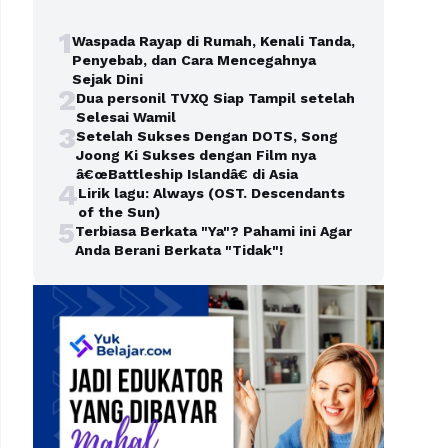
1
Waspada Rayap di Rumah, Kenali Tanda,
Penyebab, dan Cara Mencegahnya
Sejak Dini
2
Dua personil TVXQ Siap Tampil setelah
Selesai Wamil
3
Setelah Sukses Dengan DOTS, Song
Joong Ki Sukses dengan Film nya
â€œBattleship Islandâ€ di Asia
4
Lirik lagu: Always (OST. Descendants
of the Sun)
5
Terbiasa Berkata "Ya"? Pahami ini Agar
Anda Berani Berkata "Tidak"!