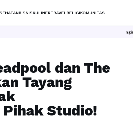
SEHATAN
BISNIS
KULINER
TRAVEL
RELIGI
KOMUNITAS
Ingin upgrad
eadpool dan The
an Tayang
ak
Pihak Studio!