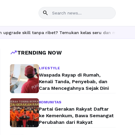
search
e skill tanpa ribet? Temukan kelas seru dan materi lengkap hany
trending_up
TRENDING NOW
LIFESTYLE
Waspada Rayap di Rumah,
Kenali Tanda, Penyebab, dan
Cara Mencegahnya Sejak Dini
KOMUNITAS
Partai Gerakan Rakyat Daftar
ke Kemenkum, Bawa Semangat
Perubahan dari Rakyat