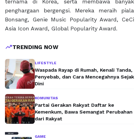
ternama di Korea, serta membawa banyak
penghargaan bergengsi. Mereka meraih piala
Bonsang, Genie Music Popularity Award, CeCi
Asia Icon Award, Global Popularity Award.
trending_up
TRENDING NOW
LIFESTYLE
Waspada Rayap di Rumah, Kenali Tanda,
Penyebab, dan Cara Mencegahnya Sejak
Dini
KOMUNITAS
Partai Gerakan Rakyat Daftar ke
Kemenkum, Bawa Semangat Perubahan
dari Rakyat
GAME