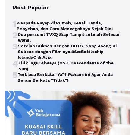
Most Popular
1
Waspada Rayap di Rumah, Kenali Tanda,
Penyebab, dan Cara Mencegahnya Sejak Dini
2
Dua personil TVXQ Siap Tampil setelah Selesai
Wamil
3
Setelah Sukses Dengan DOTS, Song Joong Ki
Sukses dengan Film nya â€œBattleship
Islandâ€ di Asia
4
Lirik lagu: Always (OST. Descendants of the
Sun)
5
Terbiasa Berkata "Ya"? Pahami ini Agar Anda
Berani Berkata "Tidak"!