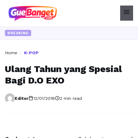
menu
BREAKING
Home
/
K-POP
Ulang Tahun yang Spesial
Bagi D.O EXO
calendar_today
schedule
Editor
12/01/2018
2 min read