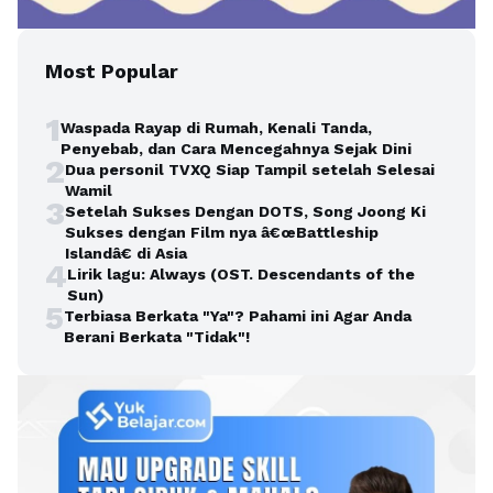
Most Popular
1
Waspada Rayap di Rumah, Kenali Tanda,
Penyebab, dan Cara Mencegahnya Sejak Dini
2
Dua personil TVXQ Siap Tampil setelah Selesai
Wamil
3
Setelah Sukses Dengan DOTS, Song Joong Ki
Sukses dengan Film nya â€œBattleship
Islandâ€ di Asia
4
Lirik lagu: Always (OST. Descendants of the
Sun)
5
Terbiasa Berkata "Ya"? Pahami ini Agar Anda
Berani Berkata "Tidak"!