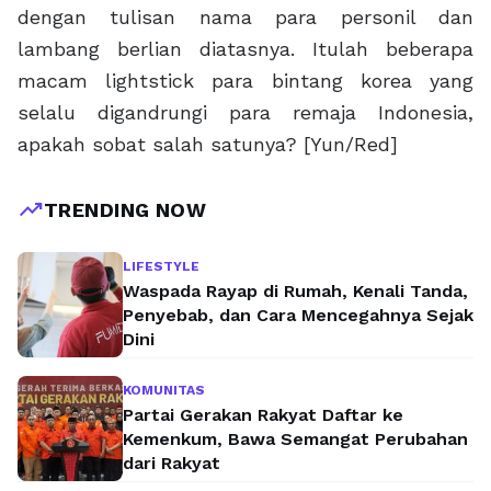
dengan tulisan nama para personil dan
lambang berlian diatasnya. Itulah beberapa
macam lightstick para bintang korea yang
selalu digandrungi para remaja Indonesia,
apakah sobat salah satunya? [Yun/Red]
trending_up
TRENDING NOW
LIFESTYLE
Waspada Rayap di Rumah, Kenali Tanda,
Penyebab, dan Cara Mencegahnya Sejak
Dini
KOMUNITAS
Partai Gerakan Rakyat Daftar ke
Kemenkum, Bawa Semangat Perubahan
dari Rakyat