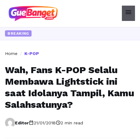
menu
BREAKING
Home
/
K-POP
Wah, Fans K-POP Selalu
Membawa Lightstick ini
saat Idolanya Tampil, Kamu
Salahsatunya?
calendar_today
schedule
Editor
21/01/2018
2 min read