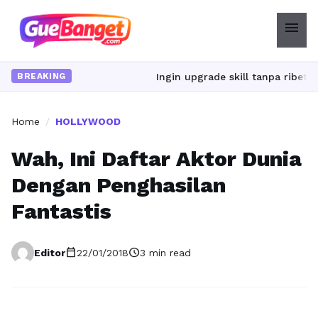
menu
Ingin upgrade skill tanpa ribet? Temukan kel
BREAKING
Home
/
HOLLYWOOD
Wah, Ini Daftar Aktor Dunia
Dengan Penghasilan
Fantastis
calendar_today
schedule
Editor
22/01/2018
3 min read