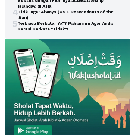
Sukses dengan Film nya â€œBattleship
Islandâ€ di Asia
4
Lirik lagu: Always (OST. Descendants of the
Sun)
5
Terbiasa Berkata "Ya"? Pahami ini Agar Anda
Berani Berkata "Tidak"!