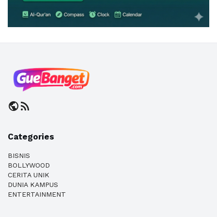
public
rss_feed
Categories
BISNIS
BOLLYWOOD
CERITA UNIK
DUNIA KAMPUS
ENTERTAINMENT