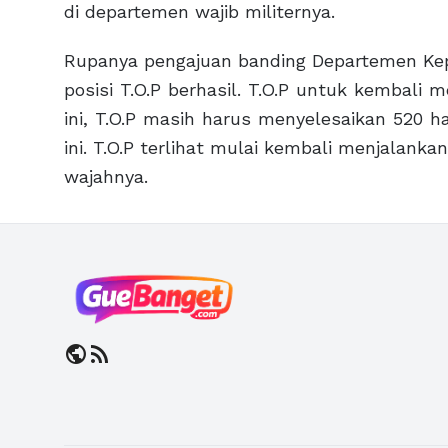
di departemen wajib militernya.
Rupanya pengajuan banding Departemen Kep
posisi T.O.P berhasil. T.O.P untuk kembali 
ini, T.O.P masih harus menyelesaikan 520 h
ini. T.O.P terlihat mulai kembali menjalank
wajahnya.
public
rss_feed