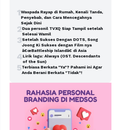
1
Waspada Rayap di Rumah, Kenali Tanda,
Penyebab, dan Cara Mencegahnya
Sejak Dini
2
Dua personil TVXQ Siap Tampil setelah
Selesai Wamil
3
Setelah Sukses Dengan DOTS, Song
Joong Ki Sukses dengan Film nya
â€œBattleship Islandâ€ di Asia
4
Lirik lagu: Always (OST. Descendants
of the Sun)
5
Terbiasa Berkata "Ya"? Pahami ini Agar
Anda Berani Berkata "Tidak"!