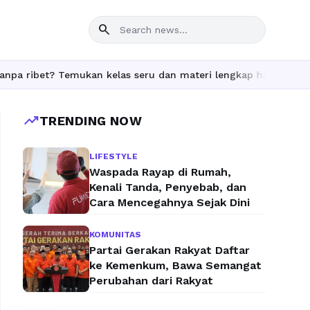
search
ribet? Temukan kelas seru dan materi lengkap hanya di YukBelaja
trending_up
TRENDING NOW
LIFESTYLE
Waspada Rayap di Rumah,
Kenali Tanda, Penyebab, dan
Cara Mencegahnya Sejak Dini
KOMUNITAS
Partai Gerakan Rakyat Daftar
ke Kemenkum, Bawa Semangat
Perubahan dari Rakyat