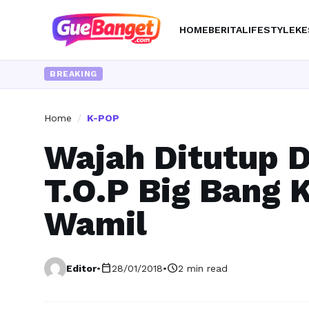
HOME
BERITA
LIFESTYLE
KE
BREAKING
Home
/
K-POP
Wajah Ditutup 
T.O.P Big Bang 
Wamil
calendar_today
schedule
Editor
•
28/01/2018
•
2 min read