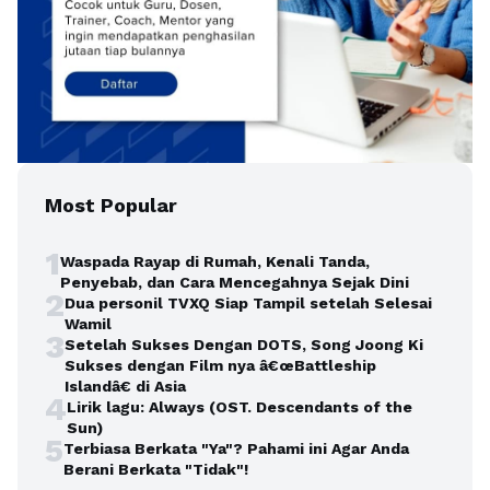
Most Popular
1
Waspada Rayap di Rumah, Kenali Tanda,
Penyebab, dan Cara Mencegahnya Sejak Dini
2
Dua personil TVXQ Siap Tampil setelah Selesai
Wamil
3
Setelah Sukses Dengan DOTS, Song Joong Ki
Sukses dengan Film nya â€œBattleship
Islandâ€ di Asia
4
Lirik lagu: Always (OST. Descendants of the
Sun)
5
Terbiasa Berkata "Ya"? Pahami ini Agar Anda
Berani Berkata "Tidak"!