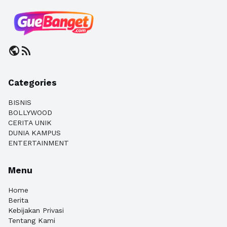
public
rss_feed
Categories
BISNIS
BOLLYWOOD
CERITA UNIK
DUNIA KAMPUS
ENTERTAINMENT
Menu
Home
Berita
Kebijakan Privasi
Tentang Kami