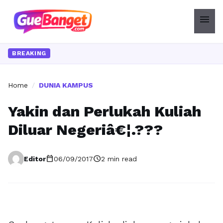
menu
BREAKING
Home
/
DUNIA KAMPUS
Yakin dan Perlukah Kuliah
Diluar Negeriâ€¦.???
calendar_today
schedule
Editor
06/09/2017
2 min read