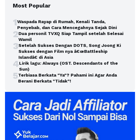
Most Popular
1
Waspada Rayap di Rumah, Kenali Tanda,
Penyebab, dan Cara Mencegahnya Sejak Dini
2
Dua personil TVXQ Siap Tampil setelah Selesai
Wamil
3
Setelah Sukses Dengan DOTS, Song Joong Ki
Sukses dengan Film nya â€œBattleship
Islandâ€ di Asia
4
Lirik lagu: Always (OST. Descendants of the
Sun)
5
Terbiasa Berkata "Ya"? Pahami ini Agar Anda
Berani Berkata "Tidak"!