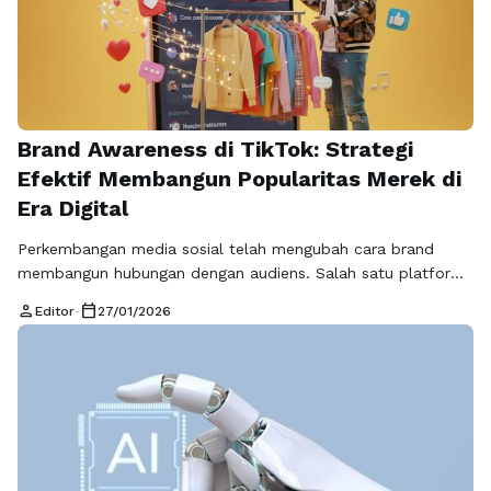
Brand Awareness di TikTok: Strategi
Efektif Membangun Popularitas Merek di
Era Digital
Perkembangan media sosial telah mengubah cara brand
membangun hubungan dengan audiens. Salah satu platform
yang saat ini memiliki pengaruh besar adalah TikTok. Dengan
person
calendar_today
Editor
•
27/01/2026
format video pendek yang kreatif dan algoritma yang
mendukung penyebaran konten secara luas, Brand
awareness di TikTok menjadi strategi penting bagi pelaku
bisnis dan kreator. Banyak brand yang awalnya tidak dikenal
kini …
Baca Selengkapnya