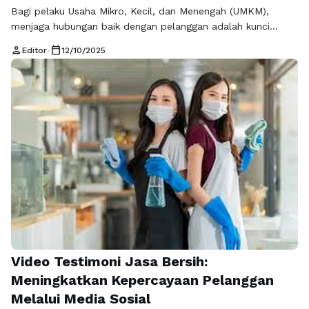
Bagi pelaku Usaha Mikro, Kecil, dan Menengah (UMKM),
menjaga hubungan baik dengan pelanggan adalah kunci
utama untuk mempertahankan dan meningkatkan penjualan.
person
calendar_today
Editor
•
12/10/2025
Namun, seiring dengan meningkatnya permintaan dan
interaksi pelanggan, banyak pelaku UMKM yang kewalahan
menangani layanan pelanggan, terutama yang dilakukan
melalui WhatsApp, platform komunikasi utama di Indonesia.
Masalah utama yang sering muncul? Keterbatasan tenaga
customer …
Baca Selengkapnya
Video Testimoni Jasa Bersih:
Meningkatkan Kepercayaan Pelanggan
Melalui Media Sosial