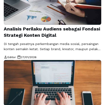
Analisis Perilaku Audiens sebagai Fondasi
Strategi Konten Digital
Di tengah pesatnya perkembangan media sosial, persaingan
konten semakin ketat. Setiap brand, kreator, maupun pelaku
bisnis berlomba-lomba menarik perhatian audiens. Namun,
person
calendar_today
Editor
•
27/01/2026
konten yang menarik saja tidak cukup jika tidak tepat
sasaran. Di sinilah analisis perilaku audiens memegang
peranan penting. Analisis perilaku audiens membantu
memahami siapa audiens kita, apa yang mereka butuhkan,
dan bagaimana kebiasaan mereka …
Baca Selengkapnya