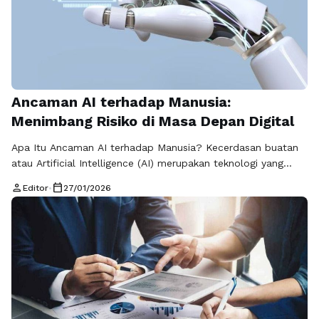
Ancaman AI terhadap Manusia:
Menimbang Risiko di Masa Depan Digital
Apa Itu Ancaman AI terhadap Manusia? Kecerdasan buatan
atau Artificial Intelligence (AI) merupakan teknologi yang
berkembang sangat cepat dan semakin terintegrasi ke
person
calendar_today
Editor
•
27/01/2026
banyak aspek kehidupan manusia. Dari layanan kesehatan,
transportasi, hingga otomasi industri, AI menawarkan
manfaat luar biasa yang dapat meningkatkan efisiensi,
produktivitas, dan kualitas hidup manusia. Namun, di balik
semua manfaat itu, terdapat risiko …
Baca Selengkapnya