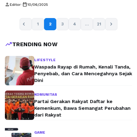
bergantung pada pengalaman pelanggan seperti spa.
person
calendar_today
Editor
•
10/06/2025
Sosmed promotion spa menjadi salah satu strategi
pemasaran yang paling efektif untuk menjangkau pelanggan
baru dan mempertahankan yang sudah ada. Dalam dunia
chevron_left
chevron_right
1
2
3
4
…
21
yang didominasi oleh interaksi melalui jejaring sosial,
memahami cara memanfaatkan platform …
Baca
Selengkapnya
trending_up
TRENDING NOW
LIFESTYLE
Waspada Rayap di Rumah, Kenali Tanda,
Penyebab, dan Cara Mencegahnya Sejak
Dini
KOMUNITAS
Partai Gerakan Rakyat Daftar ke
Kemenkum, Bawa Semangat Perubahan
dari Rakyat
GAME