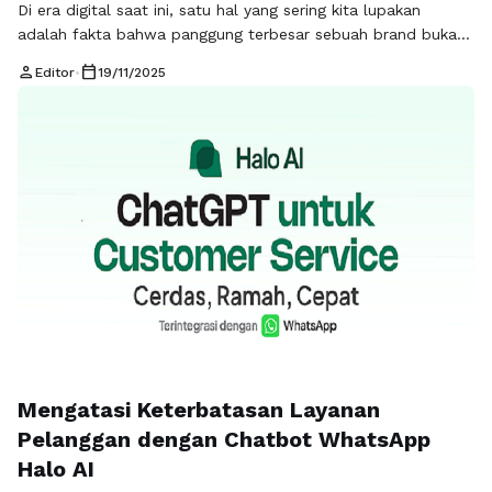
Di era digital saat ini, satu hal yang sering kita lupakan
adalah fakta bahwa panggung terbesar sebuah brand bukan
lagi billboard raksasa di pusat kota. Bukan juga poster
person
calendar_today
Editor
•
19/11/2025
bercahaya di mal. Panggung sebenarnya justru ada di tempat
yang jauh lebih sederhana, lebih dekat dengan mata, dan
lebih sering dilihat oleh semua orang: kolom komentar di …
Baca Selengkapnya
Mengatasi Keterbatasan Layanan
Pelanggan dengan Chatbot WhatsApp
Halo AI