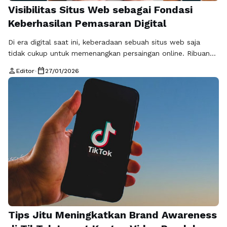
Visibilitas Situs Web sebagai Fondasi
Keberhasilan Pemasaran Digital
Di era digital saat ini, keberadaan sebuah situs web saja
tidak cukup untuk memenangkan persaingan online. Ribuan
bahkan jutaan situs web bersaing untuk mendapatkan
person
calendar_today
Editor
•
27/01/2026
perhatian pengguna internet. Dalam kondisi tersebut,
visibilitas situs web menjadi faktor kunci yang menentukan
apakah sebuah bisnis, brand, atau platform digital dapat
ditemukan dan dikenal oleh target audiensnya. Semakin
tinggi visibilitas …
Baca Selengkapnya
Tips Jitu Meningkatkan Brand Awareness