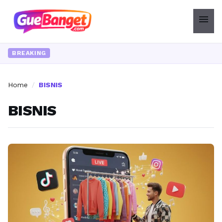
menu
Ingin upgr
BREAKING
Home
/
BISNIS
BISNIS