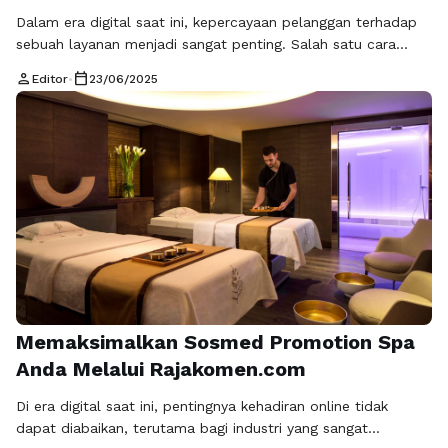
Dalam era digital saat ini, kepercayaan pelanggan terhadap
sebuah layanan menjadi sangat penting. Salah satu cara
efektif untuk membangun kepercayaan ini adalah dengan
person
calendar_today
Editor
•
23/06/2025
menggunakan video testimoni jasa bersih. Video-testimoni
memberikan dampak yang jauh lebih besar dibandingkan
dengan bentuk promosi lainnya, karena menampilkan
pengalaman nyata dari pelanggan yang puas. Dengan
memanfaatkan video ini, penyedia jasa bersih …
Baca
Selengkapnya
Memaksimalkan Sosmed Promotion Spa
Anda Melalui Rajakomen.com
Di era digital saat ini, pentingnya kehadiran online tidak
dapat diabaikan, terutama bagi industri yang sangat