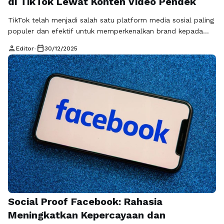
di TikTok Lewat Konten Video Pendek
TikTok telah menjadi salah satu platform media sosial paling
populer dan efektif untuk memperkenalkan brand kepada
audiens baru. Dengan jutaan pengguna aktif setiap hari,
person
calendar_today
Editor
•
30/12/2025
TikTok memberikan kesempatan besar bagi brand untuk
menjangkau target market melalui konten video pendek yang
kreatif, menarik, dan mudah dibagikan. Namun, tidak semua
konten langsung viral atau berhasil menarik perhatian. Agar …
Baca Selengkapnya
Social Proof Facebook: Rahasia
Meningkatkan Kepercayaan dan