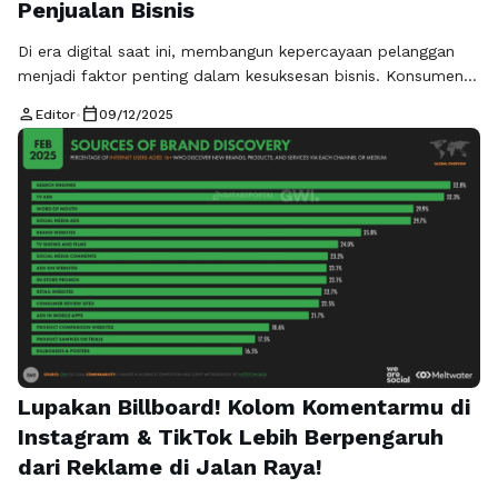
Penjualan Bisnis
Di era digital saat ini, membangun kepercayaan pelanggan
menjadi faktor penting dalam kesuksesan bisnis. Konsumen
modern tidak lagi hanya mempercayai iklan atau promosi,
person
calendar_today
Editor
•
09/12/2025
melainkan lebih menekankan pengalaman nyata dari
pengguna lain sebelum memutuskan membeli. Inilah
mengapa social proof Facebook menjadi strategi yang
sangat efektif untuk memperkuat reputasi brand sekaligus
meningkatkan penjualan. Facebook, sebagai salah satu …
Baca Selengkapnya
Lupakan Billboard! Kolom Komentarmu di
Instagram & TikTok Lebih Berpengaruh
dari Reklame di Jalan Raya!