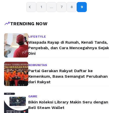
keinginan orang tua, tidak mengumpulkan informasi yang
chevron_left
1
…
7
8
9
lengkap, hanya ikut-ikutan teman SMA, atau karena belum
mengetahui bakat …
Baca Selengkapnya
trending_up
TRENDING NOW
LIFESTYLE
Waspada Rayap di Rumah, Kenali Tanda,
Penyebab, dan Cara Mencegahnya Sejak
Dini
KOMUNITAS
Partai Gerakan Rakyat Daftar ke
Kemenkum, Bawa Semangat Perubahan
dari Rakyat
GAME
Bikin Koleksi Library Makin Seru dengan
Beli Steam Wallet