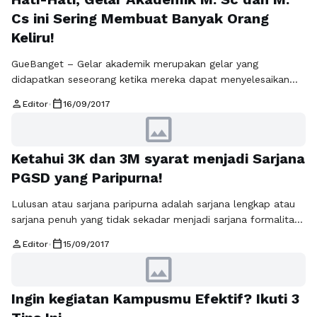
wawancara berjalan sesuai harapan. …
Baca Selengkapnya
Cs ini Sering Membuat Banyak Orang
Keliru!
GueBanget – Gelar akademik merupakan gelar yang
didapatkan seseorang ketika mereka dapat menyelesaikan
studinya di tingkat perguruan tinggi. Gelar tersebut didapat
person
calendar_today
Editor
•
16/09/2017
berdasarkan program studi yang diambil serta kebijakan
image
setiap universitas atau lembaga pendidikan yang
bersangkutan. Itulah sebabnya banyak mahasiswa yang
Ketahui 3K dan 3M syarat menjadi Sarjana
padahal kuliahnya mengambil program studi yang sama,
tetapi setelah lulus, mereka mendapat gelar yang berbeda …
PGSD yang Paripurna!
Baca Selengkapnya
Lulusan atau sarjana paripurna adalah sarjana lengkap atau
sarjana penuh yang tidak sekadar menjadi sarjana formalitas
yang hanya mengandalkan ijazah dan transkrip nilai.
person
calendar_today
Editor
•
15/09/2017
Herimanto dan Winarno dalam Ilmu Sosial & Budaya Dasar
image
(cetakan ke 3, 2010, hal. 10-11) menyatakan, sarjana paripurna
adalah sarjana lulusan perguruan tinggi (PT) program strata
Ingin kegiatan Kampusmu Efektif? Ikuti 3
satu (S-1) yang memiliki tiga jenis …
Baca Selengkapnya