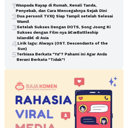
1
Waspada Rayap di Rumah, Kenali Tanda,
Penyebab, dan Cara Mencegahnya Sejak Dini
2
Dua personil TVXQ Siap Tampil setelah Selesai
Wamil
3
Setelah Sukses Dengan DOTS, Song Joong Ki
Sukses dengan Film nya â€œBattleship
Islandâ€ di Asia
4
Lirik lagu: Always (OST. Descendants of the
Sun)
5
Terbiasa Berkata "Ya"? Pahami ini Agar Anda
Berani Berkata "Tidak"!