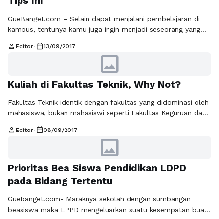
Tips Ini
GueBanget.com – Selain dapat menjalani pembelajaran di
kampus, tentunya kamu juga ingin menjadi seseorang yang
lebih produktif disamping kuliahmu bukan? Ya, menjadi
person
calendar_today
Editor
•
13/09/2017
seorang aktivis di kampus banyak dilakoni oleh para
image
mahasiswa, biasanya bagi mereka yang menjalani kegiatan
tersebut bertujuan untuk menambah pengalaman dan
Kuliah di Fakultas Teknik, Why Not?
mengasah kemampuannya dalam suatu bidang yang ia
senangi. Namun , tidak sedikit …
Baca Selengkapnya
Fakultas Teknik identik dengan fakultas yang didominasi oleh
mahasiswa, bukan mahasiswi seperti Fakultas Keguruan dan
Ilmu Pendidikan atau Fakultas lainnya. Selain masalah
person
calendar_today
Editor
•
08/09/2017
gender, mahasiswa/mahasiswi Fakultas Teknik sering menjadi
image
perbincangan karena beberapa hal. Misalnya, mahasiswanya
yang terkenal begajulan karena potongan rambutnya yang
Prioritas Bea Siswa Pendidikan LDPD
dibiarkan gondrong, berpakaian tidak rapi, dan sering terlihat
kucel karena mungkin jarang mandi. Mayoritas …
Baca
pada Bidang Tertentu
Selengkapnya
Guebanget.com- Maraknya sekolah dengan sumbangan
beasiswa maka LPPD mengeluarkan suatu kesempatan buat