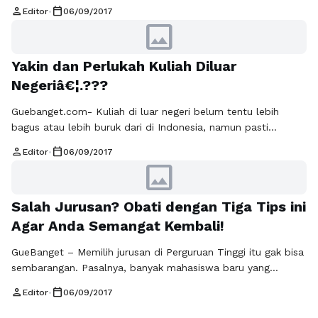
semua siswa yang berwarga Negara Indonesia,untuk
person
calendar_today
Editor
•
06/09/2017
mendaftar sebagai calon penerima beasiswa dari LDPD
image
Lembaga Pengelolah Dana pendidikan ( LDPD ) setiap
tahunnya membuka pendaftaran beasiswa untuk seluruh
Yakin dan Perlukah Kuliah Diluar
Warga Negara Indonesia, tanpa terkecuali. Sasaran pendaftar
dari Beasiswa Pendidikan Indonesia ( BPI ) program Magister
Negeriâ€¦.???
…
Baca Selengkapnya
Guebanget.com- Kuliah di luar negeri belum tentu lebih
bagus atau lebih buruk dari di Indonesia, namun pasti
berbeda. Toh negaranya juga sudah berbeda. Ingat, bukan
person
calendar_today
Editor
•
06/09/2017
karena “luar negerinya” tapi harus karena pendidikannya.
image
Perlukah belajar di luar negeri? Perlu motivasi untuk mengejar
beasiswa ke luar negeri? Berikut alasan kenapa kamu harus
Salah Jurusan? Obati dengan Tiga Tips ini
kuliah di luar negeri. Berikut …
Baca Selengkapnya
Agar Anda Semangat Kembali!
GueBanget – Memilih jurusan di Perguruan Tinggi itu gak bisa
sembarangan. Pasalnya, banyak mahasiswa baru yang
merasa salah jurusan setelah beberapa bulan menjalani masa
person
calendar_today
Editor
•
06/09/2017
perkuliahan. Hal tersebut bisa terjadi karena beberapa hal,
misalnya karena memilih jurusan tersebut berdasarkan