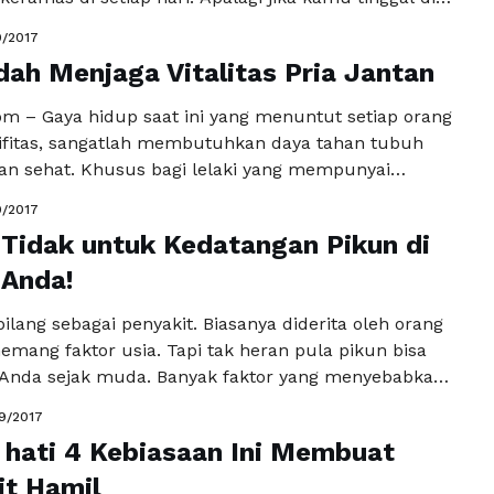
ah jelas kamu harus selalu membersihkan rambutmu
9/2017
bukan? Selain membersihkan rambut dari debu dan
ah Menjaga Vitalitas Pria Jantan
amas juga dapat membuat kulit kepala kamu pun
mbut tidak …
Baca Selengkapnya
m – Gaya hidup saat ini yang menuntut setiap orang
ifitas, sangatlah membutuhkan daya tahan tubuh
an sehat. Khusus bagi lelaki yang mempunyai
at, dibutuhkan vitalitas lelaki yang lebih prima dan
9/2017
ak kalah bersaing dalam dunia kerja. Tak heran jika
Tidak untuk Kedatangan Pikun di
yang loyo dan kurang bersemangat dalam bekerja, …
kapnya
 Anda!
bilang sebagai penyakit. Biasanya diderita oleh orang
emang faktor usia. Tapi tak heran pula pikun bisa
h Anda sejak muda. Banyak faktor yang menyebabkan
satunya karena pikiran tidak bebas, banyak hal yang
9/2017
ayang sekali 'kan kalau di hari tua bahkan masa muda
 hati 4 Kebiasaan Ini Membuat
i oleh penyakit pikun? …
Baca Selengkapnya
it Hamil