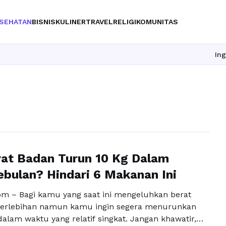
SEHATAN
BISNIS
KULINER
TRAVEL
RELIGI
KOMUNITAS
Ingin upgra
rat Badan Turun 10 Kg Dalam
bulan? Hindari 6 Makanan Ini
m – Bagi kamu yang saat ini mengeluhkan berat
berlebihan namun kamu ingin segera menurunkan
alam waktu yang relatif singkat. Jangan khawatir,