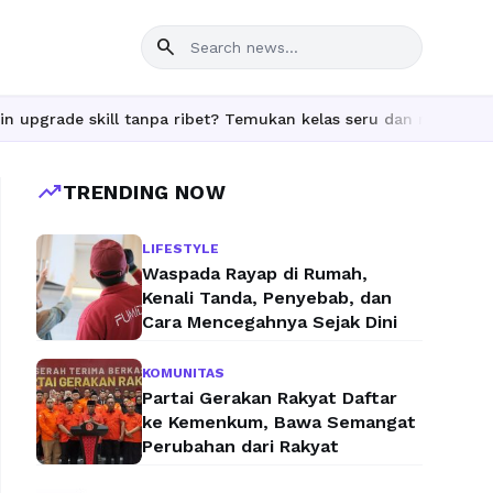
search
de skill tanpa ribet? Temukan kelas seru dan materi lengkap han
trending_up
TRENDING NOW
LIFESTYLE
Waspada Rayap di Rumah,
Kenali Tanda, Penyebab, dan
Cara Mencegahnya Sejak Dini
KOMUNITAS
Partai Gerakan Rakyat Daftar
ke Kemenkum, Bawa Semangat
Perubahan dari Rakyat