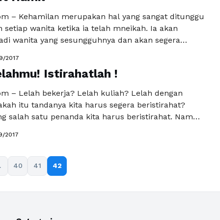
m – Kehamilan merupakan hal yang sangat ditunggu
 setiap wanita ketika ia telah mneikah. Ia akan
di wanita yang sesungguhnya dan akan segera
ang ibu. Namun , rupanya tidak semua wanita dapat
9/2017
h hamil. Ada beberapa hal yang dapat menyebabkan
lahmu! Istirahatlah !
ta sulit untuk hamil meskipun ia telah mengikuti …
kapnya
m – Lelah bekerja? Lelah kuliah? Lelah dengan
akah itu tandanya kita harus segera beristirahat?
 salah satu penanda kita harus beristirahat. Namun
lum kita memilih untuk beristirahat, kita juga perlu
9/2017
apa dari kita yang perlu beristirahat. Lelah fisik atau
 kah? Untuk membedakan hal tersebut salah satunya,
Selengkapnya
…
40
41
42