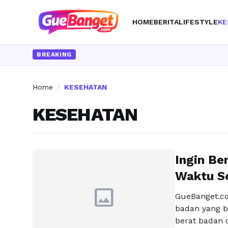
HOME
BERITA
LIFESTYLE
KE
BREAKING
Home
/
KESEHATAN
KESEHATAN
Ingin Be
Waktu Se
image
GueBanget.co
badan yang 
berat badan d