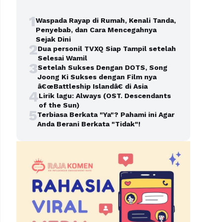
1
Waspada Rayap di Rumah, Kenali Tanda,
Penyebab, dan Cara Mencegahnya
Sejak Dini
2
Dua personil TVXQ Siap Tampil setelah
Selesai Wamil
3
Setelah Sukses Dengan DOTS, Song
Joong Ki Sukses dengan Film nya
â€œBattleship Islandâ€ di Asia
4
Lirik lagu: Always (OST. Descendants
of the Sun)
5
Terbiasa Berkata "Ya"? Pahami ini Agar
Anda Berani Berkata "Tidak"!