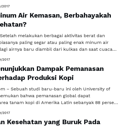
kami jelaskan beberapa makanan yang harus dihindari
9/2017
apat menurunkan berat badanmu selama sebulan.
Minum Air Kemasan, Berbahayakah
iliki kalori yang tinggi. Jika kamu penggemar roti,
lai …
sehatan?
Baca Selengkapnya
Setelah melakukan berbagai aktivitas berat dan
biasanya paling segar atau paling enak minum air
agi airnya baru diambil dari kulkas dan saat cuaca
gai merek air kemasan mewarnai lemari es
9/2017
ng pinggir jalan, di pedagang asongan, apalagi di
enunjukkan Dampak Pemanasan
ermarket, membuat kita lebih leluasa dan tergoda
a meminumnya. …
erhadap Produksi Kopi
Baca Selengkapnya
m – Sebuah studi baru-baru ini oleh University of
emukan bahwa pemanasan global dapat
rea tanam kopi di Amerika Latin sebanyak 88 persen
50. Peneliti dari University of Vermont Gund
9/2017
r Environment menemukan bahwa perubahan iklim
an Kesehatan yang Buruk Pada
erdampak negatif terhadap produksi kopi, serta