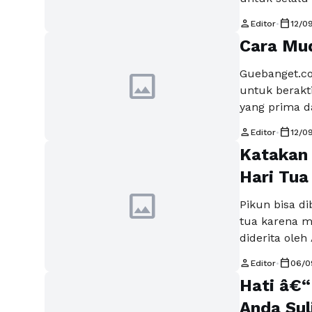
Jakarta, sud
person
calendar_today
Editor
•
12/0
setiap hari 
Cara Mud
kotoran, ker
segar dan ra
image
Guebanget.co
untuk berakt
yang prima d
pekerjaan ber
person
calendar_today
Editor
•
12/0
kuat agar tid
Katakan 
pada lelaki 
Baca Seleng
Hari Tua
image
Pikun bisa di
tua karena m
diderita ole
pikun, salah 
person
calendar_today
Editor
•
06/0
dipikirkan. S
Hati â€“
Anda dicemar
Anda Sul