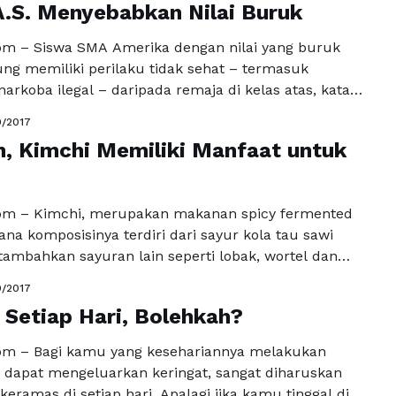
ah, penting untuk pertanian kopi. …
.S. Menyebabkan Nilai Buruk
Baca
a
m – Siswa SMA Amerika dengan nilai yang buruk
ung memiliki perilaku tidak sehat – termasuk
rkoba ilegal – daripada remaja di kelas atas, kata
hatan federal. Ada hubungan kuat antara kebiasaan
9/2017
maja dan prestasi akademis mereka, menurut
, Kimchi Memiliki Manfaat untuk
i Pengendalian dan Pencegahan Penyakit A.S. yang
g anak bangsa kita …
Baca Selengkapnya
om – Kimchi, merupakan makanan spicy fermented
na komposisinya terdiri dari sayur kola tau sawi
tambahkan sayuran lain seperti lobak, wortel dan
yuran – sayuran tersebut diberikan bumbu lalu di
9/2017
elama 2-3 hari pada temperature ruangan. Dilansir
Setiap Hari, Bolehkah?
aily, Mantan menteri pertanian Korea Selatan, Kim
angat merekomendasikan masyarakat khsuusnya …
om – Bagi kamu yang kesehariannya melakukan
kapnya
ng dapat mengeluarkan keringat, sangat diharuskan
keramas di setiap hari. Apalagi jika kamu tinggal di