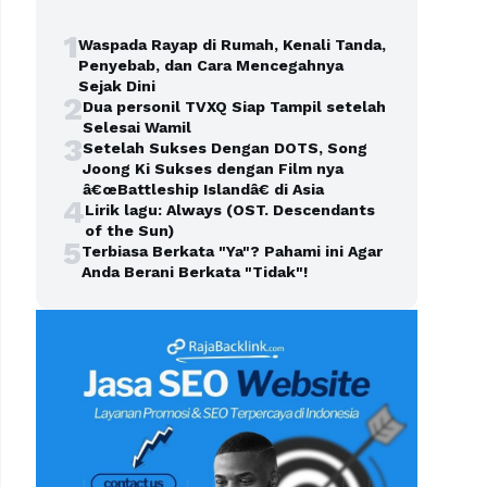
1
Waspada Rayap di Rumah, Kenali Tanda,
Penyebab, dan Cara Mencegahnya
Sejak Dini
2
Dua personil TVXQ Siap Tampil setelah
Selesai Wamil
3
Setelah Sukses Dengan DOTS, Song
Joong Ki Sukses dengan Film nya
â€œBattleship Islandâ€ di Asia
4
Lirik lagu: Always (OST. Descendants
of the Sun)
5
Terbiasa Berkata "Ya"? Pahami ini Agar
Anda Berani Berkata "Tidak"!