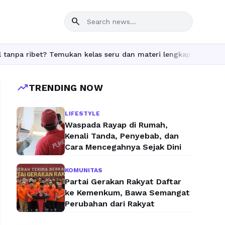
search
t? Temukan kelas seru dan materi lengkap hanya di YukBelajar.co
trending_up
TRENDING NOW
LIFESTYLE
Waspada Rayap di Rumah,
Kenali Tanda, Penyebab, dan
Cara Mencegahnya Sejak Dini
KOMUNITAS
Partai Gerakan Rakyat Daftar
ke Kemenkum, Bawa Semangat
Perubahan dari Rakyat