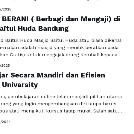
lamar untuk dapat melanjutkan ke tahap berikutnya
5/2025
 seleksi. Meskipun sudah ditentukan oleh
BERANI ( Berbagi dan Mengaji) di
ingkat ketatnya Passing Grade TIU dapat bervariasi
. Dalam artikel ini, kita …
aitul Huda Bandung
Baca Selengkapnya
d Baitul Huda Masjid Baitul Huda atau biasa dikenal
-makan adalah masjid yang menitik beratkan pada
Makan Gratis) untuk mengajak orang Kembali kepada
holat Berjamaah dimasjid. Dimulai dari 1 Juni 2024,
3/2025
n-makan sekarang telah menyalurkan makanan
jar Secara Mandiri dan Efisien
5 Porsi per-bulannya (Data bulan Januari) Latar
realisasi nya …
Univarsity
Baca Selengkapnya
l ini, pembelajaran online telah menjadi pilihan utama
orang yang ingin mengembangkan diri tanpa harus
pus atau mengikuti kursus tatap muka. Salah satu
 menarik perhatian adalah univarsity.org. Flatform
2/2024
an berbagai materi edukasi dari berbagai bidang,
g menjanjikan pengalaman belajar yang fleksibel dan