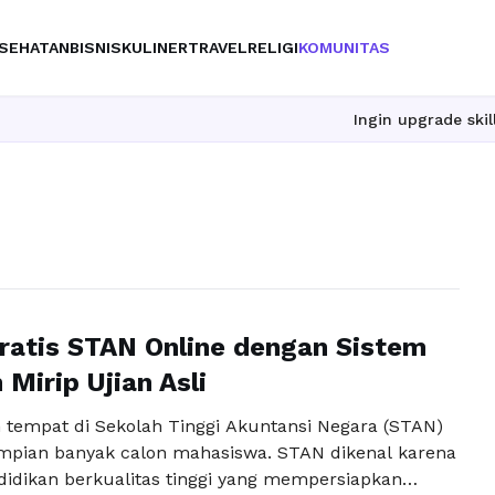
SEHATAN
BISNIS
KULINER
TRAVEL
RELIGI
KOMUNITAS
Ingin upgrade skill tanpa ribe
ratis STAN Online dengan Sistem
 Mirip Ujian Asli
tempat di Sekolah Tinggi Akuntansi Negara (STAN)
pian banyak calon mahasiswa. STAN dikenal karena
idikan berkualitas tinggi yang mempersiapkan