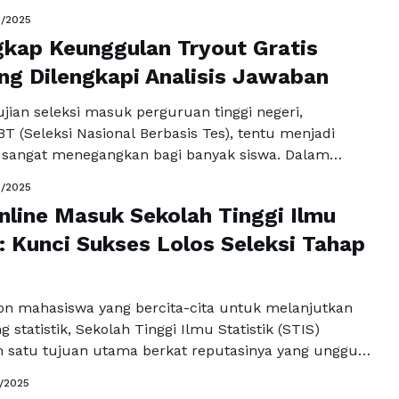
ntuk bekerja di berbagai instansi pemerintah. Untuk
5/2025
ra calon siswa mempersiapkan dirinya dengan
kap Keunggulan Tryout Gratis
dirnya Tryout Gratis STAN online menjadi
mas yang sayang untuk dilewatkan. Tryout ini
g Dilengkapi Analisis Jawaban
imulasi ujian yang …
Baca Selengkapnya
jian seleksi masuk perguruan tinggi negeri,
 (Seleksi Nasional Berbasis Tes), tentu menjadi
sangat menegangkan bagi banyak siswa. Dalam
g matang, tryout menjadi salah satu alat yang sangat
5/2025
tuk mengukur kemampuan dan kesiapan peserta.
nline Masuk Sekolah Tinggi Ilmu
lihan cerdas dalam persiapan ini adalah mengikuti
s SNBT yang tidak hanya memberikan …
k: Kunci Sukses Lolos Seleksi Tahap
Baca
a
lon mahasiswa yang bercita-cita untuk melanjutkan
g statistik, Sekolah Tinggi Ilmu Statistik (STIS)
h satu tujuan utama berkat reputasinya yang unggul
kan statistik dan analisis data. Proses penerimaan
5/2025
ru di STIS dikenal cukup ketat, dengan berbagai