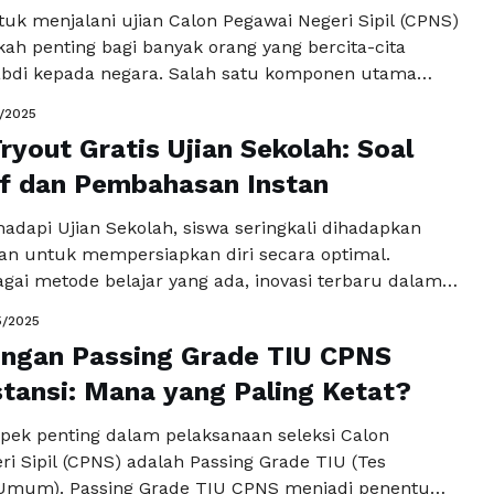
uk menjalani ujian Calon Pegawai Negeri Sipil (CPNS)
ah penting bagi banyak orang yang bercita-cita
bdi kepada negara. Salah satu komponen utama
an ini adalah latihan soal CPNS online. Dalam dunia
5/2025
semakin maju, saat ini tersedia berbagai pilihan
Tryout Gratis Ujian Sekolah: Soal
 CPNS, baik yang gratis maupun yang berbayar.
miliki …
if dan Pembahasan Instan
Baca Selengkapnya
dapi Ujian Sekolah, siswa seringkali dihadapkan
an untuk mempersiapkan diri secara optimal.
gai metode belajar yang ada, inovasi terbaru dalam
 Gratis Ujian Sekolah menjadi pilihan menarik bagi
5/2025
elalui platform ini, siswa dapat mengikuti simulasi
ingan Passing Grade TIU CPNS
 soal interaktif dan pembahasan instan yang
husus untuk meningkatkan pemahaman dan …
stansi: Mana yang Paling Ketat?
Baca
a
spek penting dalam pelaksanaan seleksi Calon
i Sipil (CPNS) adalah Passing Grade TIU (Tes
 Umum). Passing Grade TIU CPNS menjadi penentu