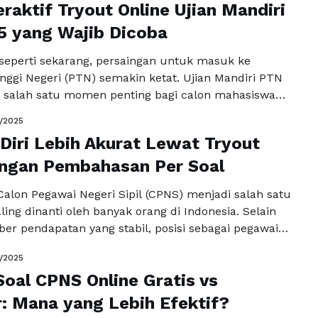
eraktif Tryout Online Ujian Mandiri
 yang harus dilalui. Salah satu cara efektif untuk
an diri …
5 yang Wajib Dicoba
Baca Selengkapnya
l seperti sekarang, persaingan untuk masuk ke
nggi Negeri (PTN) semakin ketat. Ujian Mandiri PTN
 salah satu momen penting bagi calon mahasiswa
jukkan kemampuan akademik mereka. Salah satu
5/2025
ling efektif untuk mempersiapkan diri menghadapi
 Diri Lebih Akurat Lewat Tryout
t adalah melalui Tryout online Ujian Mandiri PTN
fitur interaktif …
ngan Pembahasan Per Soal
Baca Selengkapnya
Calon Pegawai Negeri Sipil (CPNS) menjadi salah satu
ling dinanti oleh banyak orang di Indonesia. Selain
er pendapatan yang stabil, posisi sebagai pegawai
menawarkan berbagai keuntungan lainnya, seperti
5/2025
iun, tunjangan, dan kesempatan untuk berkontribusi
Soal CPNS Online Gratis vs
bangunan negara. Untuk itu, persiapan yang matang
lukan, dan salah satu cara …
Baca Selengkapnya
: Mana yang Lebih Efektif?