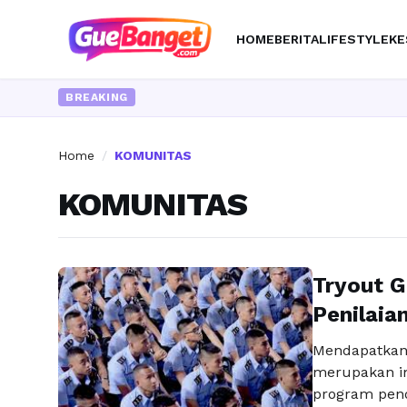
HOME
BERITA
LIFESTYLE
KE
BREAKING
Home
/
KOMUNITAS
KOMUNITAS
Tryout G
Penilaian
Mendapatkan 
merupakan im
program pend