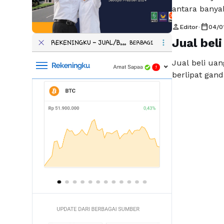
antara bany
perubahan Ba
person
calendar_today
Editor
•
04/0
Jakarta menja
Jual beli
mustahil, te
Iskandar (AM
Jual beli uan
membuktikan
berlipat gand