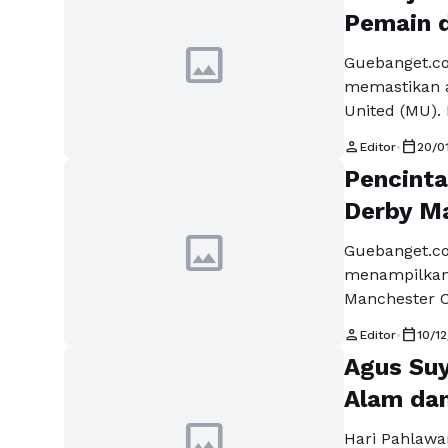
perancis be
Pemain d
kesepakatan 
image
Guebanget.c
memastikan 
United (MU). 
Mkhitaryan. 
person
calendar_today
Editor
•
20/0
dengan MU ak
Pencinta
tidak akan m
Palace. Sabt
Derby M
Sanchez ke 
image
Guebanget.
menampilkan 
Manchester C
pasti akan m
person
calendar_today
Editor
•
10/1
Manager Manc
Agus Suy
bahwa para p
ingin menjun
Alam dan
sudah menda
image
Hari Pahlawa