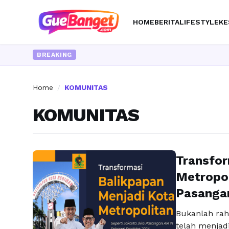
HOME
BERITA
LIFESTYLE
KE
BREAKING
Home
/
KOMUNITAS
KOMUNITAS
Transfor
Metropol
Pasanga
Bukanlah rah
telah menjad