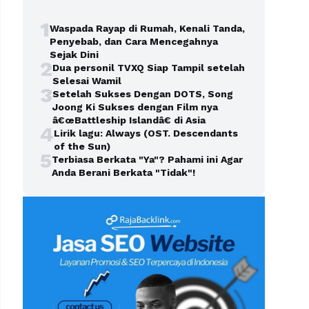
1
Waspada Rayap di Rumah, Kenali Tanda,
Penyebab, dan Cara Mencegahnya
Sejak Dini
2
Dua personil TVXQ Siap Tampil setelah
Selesai Wamil
3
Setelah Sukses Dengan DOTS, Song
Joong Ki Sukses dengan Film nya
â€œBattleship Islandâ€ di Asia
4
Lirik lagu: Always (OST. Descendants
of the Sun)
5
Terbiasa Berkata "Ya"? Pahami ini Agar
Anda Berani Berkata "Tidak"!