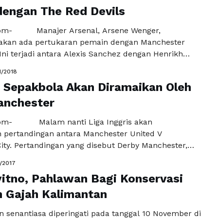
lum sempurna. Bahkan menurut Sport dalam
engan The Red Devils
tersebut juga tidak …
Baca Selengkapnya
om- Manajer Arsenal, Arsene Wenger,
akan ada pertukaran pemain dengan Manchester
Ini terjadi antara Alexis Sanchez dengan Henrikh
Pelatih prancis ini menyatakan, pertukaran pemain
1/2018
an terjadi dalam 48 jam. Kemungkinan Arsenal
 Sepakbola Akan Diramaikan Oleh
enurunkan sanchez dalam laga kontra Crystal
u (20/1/2018). Wenger sudah ikhlas melepas Alexis
anchester
…
Baca Selengkapnya
com- Malam nanti Liga Inggris akan
pertandingan antara Manchester United V
ity. Pertandingan yang disebut Derby Manchester,
enampilkan sebuah pertandingan yang seru. Bahkan
2/2017
hester City yaitu Josep Guardiola mengatakan
itno, Pahlawan Bagi Konservasi
emainnya wajib memberikan 100 persen, jika mereka
gkalkan Manchester United. Team asuhan Guardiola
 Gajah Kalimantan
pat pujian lewat permainan …
Baca Selengkapnya
n senantiasa diperingati pada tanggal 10 November di