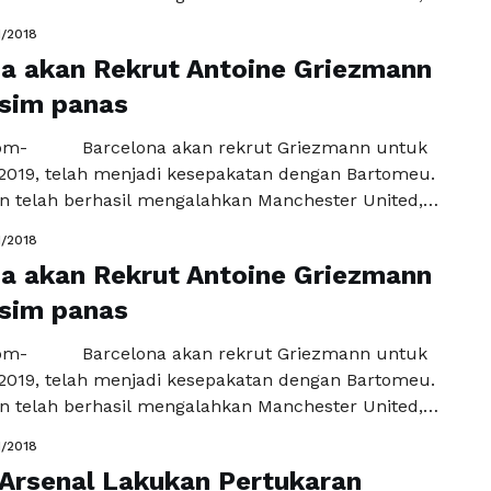
enyerang Atletico Madrid Antoine Griezmann. Sudah
1/2018
artomeu menyukai Griezmann. Oleh karnanya ia rela
a akan Rekrut Antoine Griezmann
 Griezmann walau saat itu performa pemain asal
lum sempurna. Bahkan menurut Sport dalam
sim panas
tersebut juga tidak …
Baca Selengkapnya
com- Barcelona akan rekrut Griezmann untuk
019, telah menjadi kesepakatan dengan Bartomeu.
n telah berhasil mengalahkan Manchester United,
enyerang Atletico Madrid Antoine Griezmann. Sudah
1/2018
artomeu menyukai Griezmann. Oleh karnanya ia rela
a akan Rekrut Antoine Griezmann
 Griezmann walau saat itu performa pemain asal
lum sempurna. Bahkan menurut Sport dalam
sim panas
tersebut juga tidak …
Baca Selengkapnya
com- Barcelona akan rekrut Griezmann untuk
019, telah menjadi kesepakatan dengan Bartomeu.
n telah berhasil mengalahkan Manchester United,
enyerang Atletico Madrid Antoine Griezmann. Sudah
1/2018
artomeu menyukai Griezmann. Oleh karnanya ia rela
Arsenal Lakukan Pertukaran
 Griezmann walau saat itu performa pemain asal