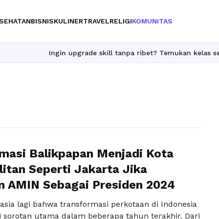
SEHATAN
BISNIS
KULINER
TRAVEL
RELIGI
KOMUNITAS
Ingin upgrade skill tanpa ribet? Temukan kelas seru dan mate
masi Balikpapan Menjadi Kota
itan Seperti Jakarta Jika
n AMIN Sebagai Presiden 2024
asia lagi bahwa transformasi perkotaan di Indonesia
i sorotan utama dalam beberapa tahun terakhir. Dari