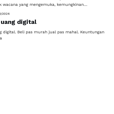
ak wacana yang mengemuka, kemungkinan
likpapan menjadi kota metropolitan sebagaimana
1/2024
di perbincangan menarik. Visi ini ternyata tidak
 uang digital
rutama jika sosok Anies Baswedan dan Muhaimin
IN) memimpin negeri ini. Anies Baswedan telah
g digital. Beli pas murah jual pas mahal. Keuntungan
 kapasitasnya …
Baca Selengkapnya
a