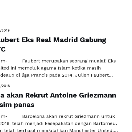
1/2019
aubert Eks Real Madrid Gabung
FC
com- Faubert merupakan seorang mualaf. Eks
ted ini memeluk agama Islam ketika masih
eaux di liga Prancis pada 2014. Julien Faubert
lasan ia tertarik bermain sepak bola di Indonesia.
1/2018
eal Madrid ini telah bergabung dengan Borneo FC.
a akan Rekrut Antoine Griezmann
emperesiapkan Faubert untuk bermain dalam
usim depan. Pesut Etam …
sim panas
Baca Selengkapnya
com- Barcelona akan rekrut Griezmann untuk
019, telah menjadi kesepakatan dengan Bartomeu.
n telah berhasil mengalahkan Manchester United,