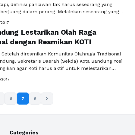
tapi, definisi pahlawan tak harus seseorang yang
a berjuang dalam perang. Melainkan seseorang yang
erkorban demi kemajuan negaranya. Seperti halnya
/2017
a, memperingati hari pahlawan dengan
dung Lestarikan Olah Raga
an Agus Suyitno sebagai salah seorang pahlawan
asi alam dan gajah Kalimantan. Agus Suyitno
nal dengan Resmikan KOTI
Baca Selengkapnya
Setelah diresmikan Komunitas Olahraga Tradisonal
andung. Sekretaris Daerah (Sekda) Kota Bandung Yosi
ngikan agar Koti harus aktif untuk melestarikan
lahraga tradisional. Menurutnya meski baru
1/2017
oti sudah bisa menorehkan prestasi dengan keluar
a umum tingkat nasional. Sehingga, dengan
ya Koti Kota Bandung harus memberikan manfaat
chevron_right
6
7
8
bangan olahraga …
Baca Selengkapnya
Categories