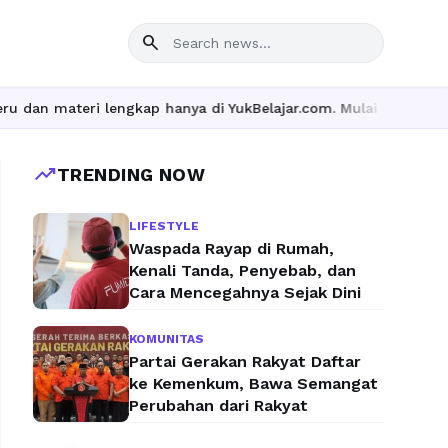
search
ri lengkap hanya di YukBelajar.com. Mulai langkah suksesmu hari
trending_up
TRENDING NOW
LIFESTYLE
Waspada Rayap di Rumah,
Kenali Tanda, Penyebab, dan
Cara Mencegahnya Sejak Dini
KOMUNITAS
Partai Gerakan Rakyat Daftar
ke Kemenkum, Bawa Semangat
Perubahan dari Rakyat