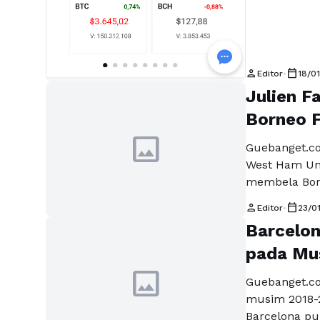
person
calendar_today
Editor
•
18/0
Julien F
Borneo 
image
Guebanget.
West Ham Uni
membela Bord
mengungkap a
person
calendar_today
Editor
•
23/0
Eks pemain R
Barcelon
Borneo FC m
kompetisi m
pada Mu
image
Guebanget.
musim 2018-2
Barcelona pu