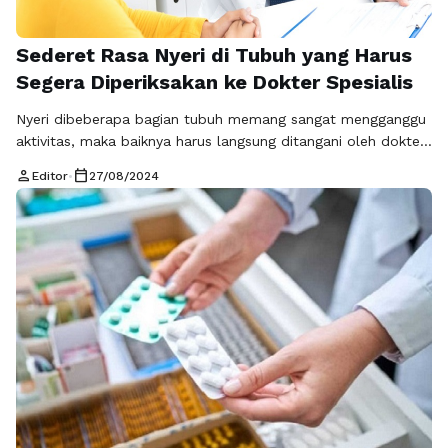
Sederet Rasa Nyeri di Tubuh yang Harus
Segera Diperiksakan ke Dokter Spesialis
Nyeri dibeberapa bagian tubuh memang sangat mengganggu
aktivitas, maka baiknya harus langsung ditangani oleh dokter
spesialis nyeri agar penangannya lebih tepat. Dokter
person
calendar_today
Editor
•
27/08/2024
spesialis nyeri adalah mereka yang biasanya menangani
keluhan nyeri, baik akibat kerusakan saraf maupun akibat
cedera. Umumnya masalah nyeri ditangani oleh dokter
spesialis bedah saraf, dokter spesialis ortopedi, hingga
dokter spesialis anestesi. Dokter spesialis …
Baca
Selengkapnya