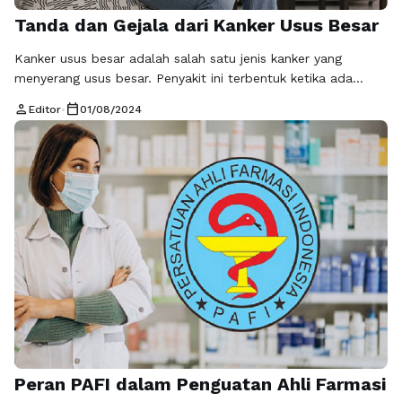
Tanda dan Gejala dari Kanker Usus Besar
Kanker usus besar adalah salah satu jenis kanker yang
menyerang usus besar. Penyakit ini terbentuk ketika ada
sebuah massa abnormal di organ tubuh tertentu, secara
person
calendar_today
Editor
•
01/08/2024
spesifiknya usus besar yang merupakan bagian usus paling
akhir dari sebuah sistem pencernaan. Awalnya, kanker ini
muncul sebagai benjolan kecil jinak berupa polip yang
kemudian bertransformasi menjadi ganas.Kanker ini juga …
Baca Selengkapnya
Peran PAFI dalam Penguatan Ahli Farmasi