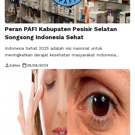
Peran PAFI Kabupaten Pesisir Selatan
Songsong Indonesia Sehat
Indonesia Sehat 2025 adalah visi nasional untuk
meningkatkan derajat kesehatan masyarakat Indonesia
melalui berbagai strategi dan kebijakan. Salah satu pilar
person
calendar_today
Editor
•
28/08/2024
penting dalam mewujudkan visi ini adalah peran aktif tenaga
kesehatan, termasuk ahli farmasi. Persatuan Ahli Farmasi
Indonesia (PAFI) Kabupaten Pesisir Selatan
(pafikabpesisirselatan.org) berperan penting dalam upaya
mencapai Indonesia Sehat 2025 melalui peningkatan kualitas
pelayanan farmasi …
Baca Selengkapnya