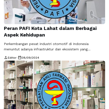
Peran PAFI Kota Lahat dalam Berbagai
Aspek Kehidupan
Perkembangan pesat industri otomotif di Indonesia
menuntut adanya infrastruktur dan ekosistem yang
mendukung. Di tengah kebutuhan tersebut, Pemprov Kota
person
calendar_today
Editor
•
08/09/2024
Lahat melalui Dinas Perhubungan (Dishub) berinovasi dengan
menciptakan program “Jakarta Fair & Trade” (PAFI), yang
salah satunya berfokus pada pameran otomotif. PAFI Kota
Lahat, sebagai bagian dari rangkaian PAFI, hadir sebagai
platform bagi industri otomotif untuk …
Baca Selengkapnya