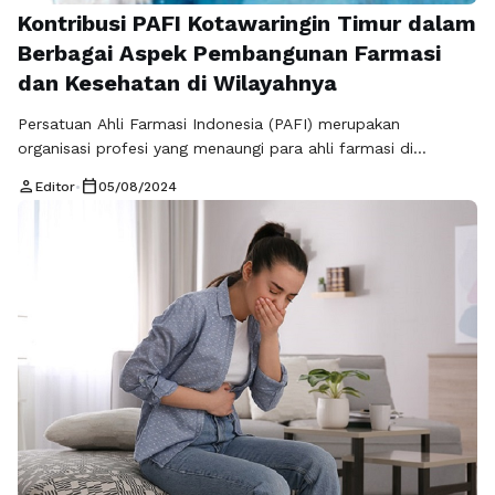
Kontribusi PAFI Kotawaringin Timur dalam
Berbagai Aspek Pembangunan Farmasi
dan Kesehatan di Wilayahnya
Persatuan Ahli Farmasi Indonesia (PAFI) merupakan
organisasi profesi yang menaungi para ahli farmasi di
Indonesia. Sejak didirikan pada tahun 1946, PAFI telah
person
calendar_today
Editor
•
05/08/2024
memainkan peran penting dalam mengembangkan profesi
farmasi di Indonesia. Artikel ini akan membahas mengenai
sejarah, tujuan, struktur, serta kontribusi PAFI, dengan fokus
khusus pada cabang PAFI Kotawaringin Timur. Meniti Sejarah
PAFI PAFI didirikan …
Baca Selengkapnya