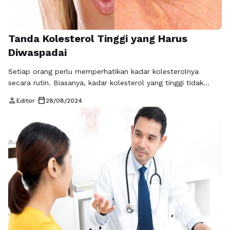
Tanda Kolesterol Tinggi yang Harus
Diwaspadai
Setiap orang perlu memperhatikan kadar kolesterolnya
secara rutin. Biasanya, kadar kolesterol yang tinggi tidak
menimbulkan gejala secara signifikan. Akan tetapi, sering
person
calendar_today
Editor
•
28/08/2024
menyebabkan kejadian tidak terduga seperti serangan
jantung atau stroke. Tingginya kolesterol dalam tubuh dapat
menyebabkan penyumbatan pembuluh darah dan
menimbulkan berbagai penyakit lainnya. Namun, tubuh akan
memperingatkan kita untuk mengontrol kolesterol apabila
kolesterol sedang tinggi. Ada …
Baca Selengkapnya