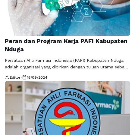
Peran dan Program Kerja PAFI Kabupaten
Nduga
Persatuan Ahli Farmasi Indonesia (PAFI) Kabupaten Nduga
adalah organisasi yang didirikan dengan tujuan utama sebagai
wadah kolaborasi dan peningkatan profesionalisme bagi para
person
calendar_today
Editor
•
15/09/2024
ahli farmasi di wilayah Kabupaten Nduga, Papua.
Keberadaan PAFI Nduga sangat krusial dalam pengembangan
industri farmasi di daerah tersebut. Sejarah dan Tujuan PAFI
Nduga PAFI Nduga didirikan atas dasar kebutuhan akan
perwakilan yang melindungi …
Baca Selengkapnya