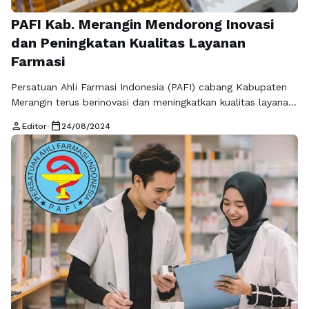
PAFI Kab. Merangin Mendorong Inovasi
dan Peningkatan Kualitas Layanan
Farmasi
Persatuan Ahli Farmasi Indonesia (PAFI) cabang Kabupaten
Merangin terus berinovasi dan meningkatkan kualitas layanan
farmasi di tengah berbagai tantangan yang dihadapi dunia
person
calendar_today
Editor
•
24/08/2024
kesehatan. Sebagai organisasi yang memayungi para ahli
farmasi di Indonesia,pafikabmerangin.org memiliki peran
strategis dalam menjamin pelayanan kesehatan yang
berkualitas, terutama dalam pengelolaan obat-obatan yang
aman dan efektif bagi masyarakat di wilayah Merangin.
Didirikan dengan …
Baca Selengkapnya