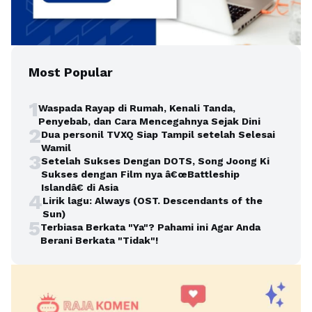
Most Popular
1
Waspada Rayap di Rumah, Kenali Tanda,
Penyebab, dan Cara Mencegahnya Sejak Dini
2
Dua personil TVXQ Siap Tampil setelah Selesai
Wamil
3
Setelah Sukses Dengan DOTS, Song Joong Ki
Sukses dengan Film nya â€œBattleship
Islandâ€ di Asia
4
Lirik lagu: Always (OST. Descendants of the
Sun)
5
Terbiasa Berkata "Ya"? Pahami ini Agar Anda
Berani Berkata "Tidak"!