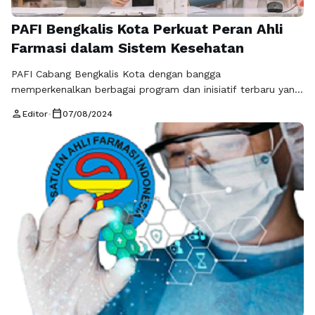
PAFI Bengkalis Kota Perkuat Peran Ahli
Farmasi dalam Sistem Kesehatan
PAFI Cabang Bengkalis Kota dengan bangga
memperkenalkan berbagai program dan inisiatif terbaru yang
dirancang untuk meningkatkan standar praktik farmasi dan
person
calendar_today
Editor
•
07/08/2024
kesehatan masyarakat di Bengkalis. Sebagai cabang dari
Persatuan Ahli Farmasi Indonesia (PAFI), PAFI Bengkalis Kota
berkomitmen untuk memperkuat kontribusi ahli farmasi
dalam sistem kesehatan lokal serta memberikan manfaat
nyata bagi masyarakat. Sejak didirikan, PAFI Cabang …
Baca
Selengkapnya