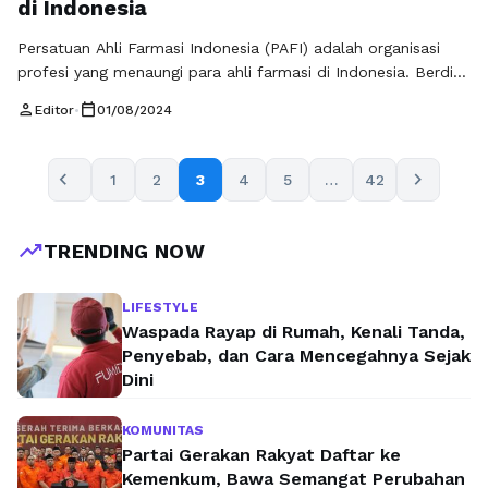
di Indonesia
Persatuan Ahli Farmasi Indonesia (PAFI) adalah organisasi
profesi yang menaungi para ahli farmasi di Indonesia. Berdiri
sejak tahun 1946, PAFI telah menjadi salah satu pilar utama
person
calendar_today
Editor
•
01/08/2024
dalam pengembangan dunia farmasi di Indonesia. Organisasi
ini memiliki peran penting dalam meningkatkan kualitas
pelayanan farmasi, memajukan ilmu pengetahuan dan
chevron_left
chevron_right
1
2
3
4
5
…
42
teknologi di bidang farmasi, serta melindungi kepentingan
profesional anggotanya. …
Baca Selengkapnya
trending_up
TRENDING NOW
LIFESTYLE
Waspada Rayap di Rumah, Kenali Tanda,
Penyebab, dan Cara Mencegahnya Sejak
Dini
KOMUNITAS
Partai Gerakan Rakyat Daftar ke
Kemenkum, Bawa Semangat Perubahan